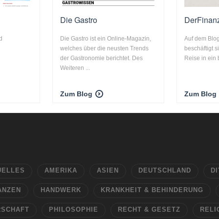
Die Gastro
DerFina
d
Die Gastro ist ein Online-Magazin,
Auf dem Blo
welches über die neusten Trends
beschäftigt s
der Gastronomie berichtet. Des
Reise in ein 
Weiteren ...
Zum Blog
Zum Blog
UELLES
AMERIKA
ASIEN
DEUTSCHLAND
DI
ANZEN
HANDWERK
KRANKHEIT & BEHINDERUNG
RSCHAFT
PHILOSOPHIE
RECHT & GESETZ
RELI