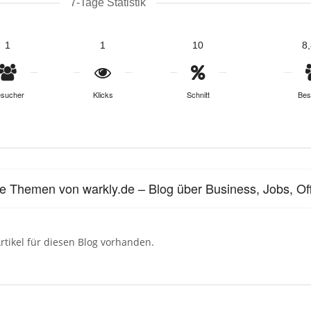
7-Tage Statistik
1
1
10
8
sucher
Klicks
Schnitt
Bes
le Themen von warkly.de – Blog über Business, Jobs, O
rtikel für diesen Blog vorhanden.