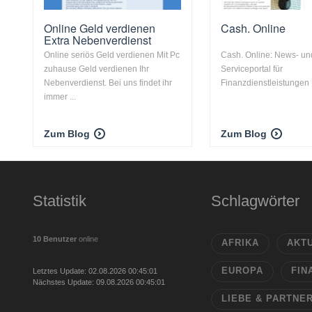
Online Geld verdienen
Cash. Online
Extra Nebenverdienst
Online seriös Geld verdienen Mit Pc
Cash. Online: News- un
zuhause Geld verdienen Ihr
Serviceportal für
Nebenverdienst. Bei uns findet ihr
Finanzdienstleistungen
immer ...
Zum Blog
Zum Blog
Statistik
Schlagwörter
10 Benutzer
online
AFRIKA
AKT
EUROPA
FIN
Letztes Update: 02.08.2026 00:45:01
Nächstes Update: 09.08.2026 00:45:01
LIEBE & PARTNE