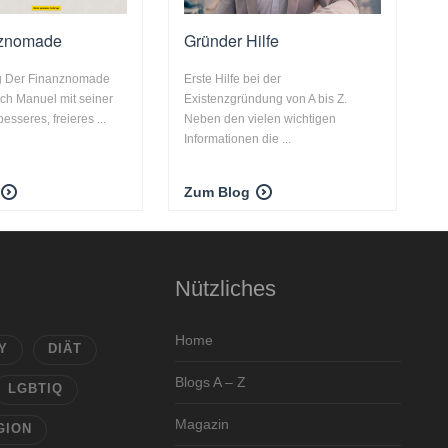
nznomade
Gründer Hilfe
g Der Finanznomade
Erste Hilfe bei der
ich Manuel mit seiner
Existenzgründung von A bis Z.
besseres, freieres ...
Neben den vielen wichtigen
Informationen die ...
Zum Blog
Nützliches
Home
Y
DIÄT
Blogs A – Z
LGBTIQ
Magazin
GION