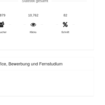
Statistik gesamt
,879
10,762
82
ucher
Klicks
Schnitt
ffice, Bewerbung und Fernstudium