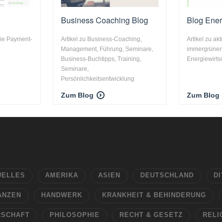
Business Coaching Blog
Blog Ener
die Payment-
Artikel zu Business-Coaching,
Artikel zu ak
Management, Führung, Seminare,
immergrüne
Business-Buchtipps, Training,
Energiewirts
Seminare,
Persönlichkeitsentwicklung
Zum Blog
Zum Blog
UELLES
AMERIKA
ASIEN
DEUTSCHLAND
DI
ANZEN
HANDWERK
KRANKHEIT & BEHINDERUNG
RSCHAFT
PHILOSOPHIE
RECHT & GESETZ
RELI