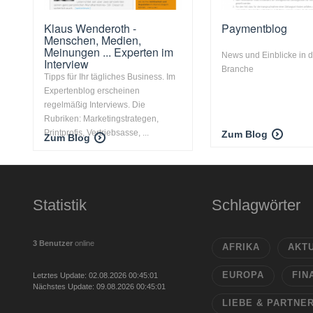
Klaus Wenderoth -
Paymentblog
Menschen, Medien,
Meinungen ... Experten im
News und Einblicke in 
Interview
Branche
Tipps für Ihr tägliches Business. Im
Expertenblog erscheinen
regelmäßig Interviews. Die
Rubriken: Marketingstrategen,
Printprofis, Vertriebsasse, ...
Zum Blog
Zum Blog
Statistik
Schlagwörter
3 Benutzer
online
AFRIKA
AKT
EUROPA
FIN
Letztes Update: 02.08.2026 00:45:01
Nächstes Update: 09.08.2026 00:45:01
LIEBE & PARTNE