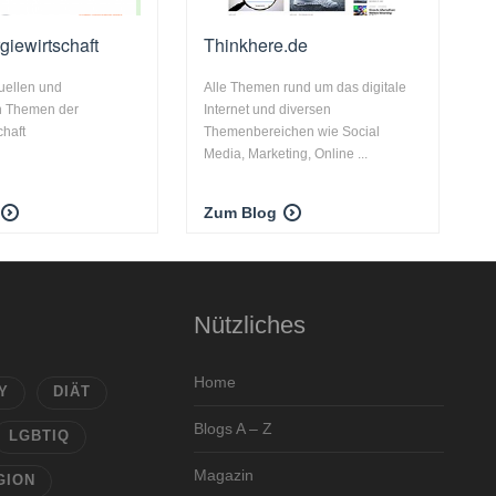
giewirtschaft
Thinkhere.de
tuellen und
Alle Themen rund um das digitale
n Themen der
Internet und diversen
chaft
Themenbereichen wie Social
Media, Marketing, Online ...
Zum Blog
Nützliches
Home
Y
DIÄT
Blogs A – Z
LGBTIQ
Magazin
GION