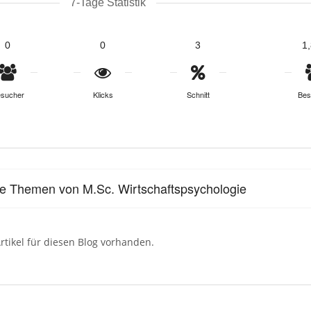
7-Tage Statistik
0
0
3
1
sucher
Klicks
Schnitt
Bes
le Themen von M.Sc. Wirtschaftspsychologie
rtikel für diesen Blog vorhanden.