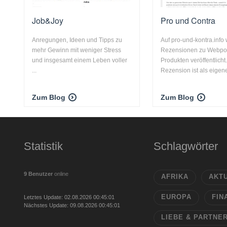
Job&Joy
Pro und Contra
Anregungen, Ideen und Tipps zu
Auf pro-und-kontra.info
mehr Gewinn mit weniger Stress
Rezensionen zu Webpor
und insgesamt einem Leben voller
Produkten veröffentlicht
...
Rezension ist als eigener 
Zum Blog
Zum Blog
Statistik
Schlagwörter
9 Benutzer
online
AFRIKA
AKT
EUROPA
FIN
Letztes Update: 02.08.2026 00:45:01
Nächstes Update: 09.08.2026 00:45:01
LIEBE & PARTNE