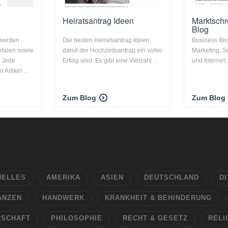
Heiratsantrag Ideen
Marktschr
Blog
 werden
Die besten Heiratsantrag Ideen
Business Bl
talen sowie
damit der Hochzeitsantrag ein voller
Marketing, Se
. Jede
Erfolg wird. Es gibt eine Vielzahl ...
und Internet.
Artikel ...
Zum Blog
Zum Blog
UELLES
AMERIKA
ASIEN
DEUTSCHLAND
DI
ANZEN
HANDWERK
KRANKHEIT & BEHINDERUNG
RSCHAFT
PHILOSOPHIE
RECHT & GESETZ
RELI