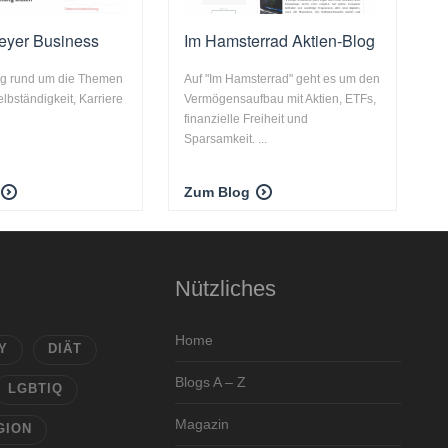
eyer Business
Im Hamsterrad Aktien-Blog
og rund um die Themen
Auf "Im Hamsterrad" geht es um den
lbständigkeit, Karriere
Vermögensaufbau mit Aktien, ETFs,
finanzielle Freiheit und
Sparsamkeit. ...
Zum Blog
Nützliches
Home
Y
DIÄT
Blogs A – Z
LGBTIQ
Magazin
GION