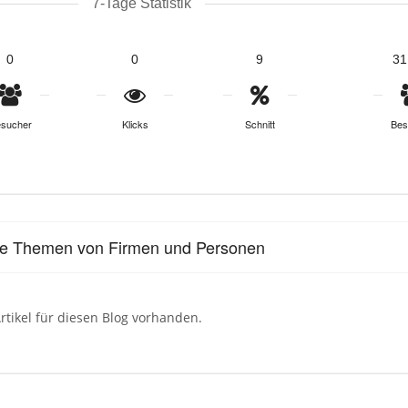
7-Tage Statistik
0
0
9
31
sucher
Klicks
Schnitt
Bes
le Themen von Firmen und Personen
rtikel für diesen Blog vorhanden.