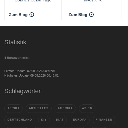
Zum Blog
Zum Blog
Statistik
4 Benutzer
online
Letztes Update: 02.08.2026 00:45:01
Nächstes Update: 09.08.2026 00:45:01
Schlagwörter
AFRIKA
AKTUELLES
AMERIKA
ASIEN
DEUTSCHLAND
DIY
DIÄT
EUROPA
FINANZEN