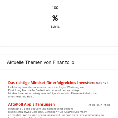
100
Schnitt
Aktuelle Themen von Finanzolio
Das richtige Mindset für erfolgreiches Investieren
08.11.2023 09:41
Einführung Investieren kann ein sehr mächtiges Werkzeug zur
Erreichung finanzieller Freiheit sein, aber ohne das richtige
Mindset kann es schwierig sein, erfolgreich zu sein. Dieser Artikel wird die
entscheidende Roll...
AttaPoll App Erfahrungen
29.10.2022 09:18
Möchtest du ganz bequem und nebenbei mit deinem
Mobiltelefon etwas Geld dazu verdienen? Die AttaPoll App macht
es möglich. Wie die App genau funktioniert und was es bei der Verwendung zu