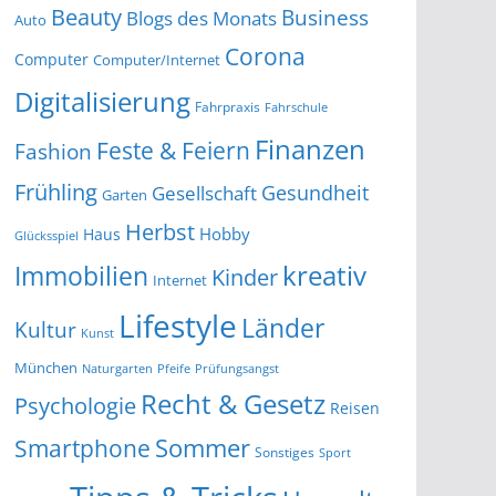
Beauty
Business
Blogs des Monats
Auto
Corona
Computer
Computer/Internet
Digitalisierung
Fahrpraxis
Fahrschule
Finanzen
Feste & Feiern
Fashion
Frühling
Gesundheit
Gesellschaft
Garten
Herbst
Hobby
Haus
Glücksspiel
kreativ
Immobilien
Kinder
Internet
Lifestyle
Länder
Kultur
Kunst
München
Naturgarten
Pfeife
Prüfungsangst
Recht & Gesetz
Psychologie
Reisen
Smartphone
Sommer
Sonstiges
Sport