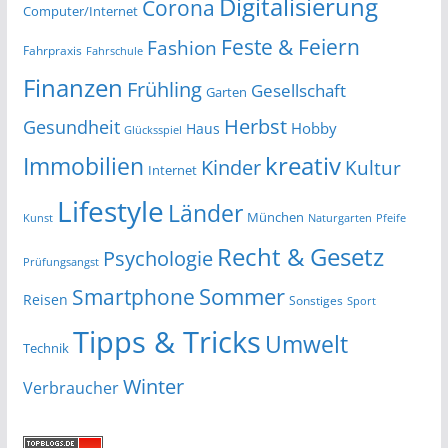
Digitalisierung
Corona
Computer/Internet
Feste & Feiern
Fashion
Fahrpraxis
Fahrschule
Finanzen
Frühling
Gesellschaft
Garten
Herbst
Gesundheit
Hobby
Haus
Glücksspiel
kreativ
Immobilien
Kinder
Kultur
Internet
Lifestyle
Länder
München
Kunst
Naturgarten
Pfeife
Recht & Gesetz
Psychologie
Prüfungsangst
Smartphone
Sommer
Reisen
Sonstiges
Sport
Tipps & Tricks
Umwelt
Technik
Winter
Verbraucher