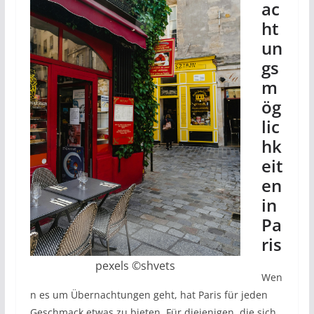
ac
ht
un
gs
m
ög
lic
hk
eit
en
in
Pa
ris
pexels ©shvets
Wen
n es um Übernachtungen geht, hat Paris für jeden
Geschmack etwas zu bieten. Für diejenigen, die sich