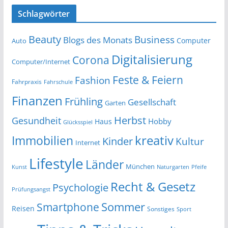
Schlagwörter
Beauty
Business
Blogs des Monats
Computer
Auto
Digitalisierung
Corona
Computer/Internet
Feste & Feiern
Fashion
Fahrpraxis
Fahrschule
Finanzen
Frühling
Gesellschaft
Garten
Herbst
Gesundheit
Hobby
Haus
Glücksspiel
kreativ
Immobilien
Kinder
Kultur
Internet
Lifestyle
Länder
München
Kunst
Naturgarten
Pfeife
Recht & Gesetz
Psychologie
Prüfungsangst
Smartphone
Sommer
Reisen
Sonstiges
Sport