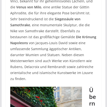
Vinci, bekannt für ihr geheimnisvolles Lächeln, und
die
Venus von Milo
, eine antike Statue der Göttin
Aphrodite, die für ihre elegante Pose berühmt ist.
Sehr beeindruckend ist die
Siegessäule von
Samothrake
, eine monumentale Skulptur, die die
Nike von Samothrake darstellt. Ebenfalls zu
bestaunen ist das großflächige Gemälde
Die Krönung
Napoleons
von Jacques-Louis David sowie eine
umfassende Sammlung ägyptischer Antiken,
darunter Mumien und Statuen. Neben diesen
Meisterwerken sind auch Werke von Künstlern wie
Rubens, Delacroix und Rembrandt sowie zahlreiche
orientalische und islamische Kunstwerke im Louvre
zu finden.
Ü
be
rn