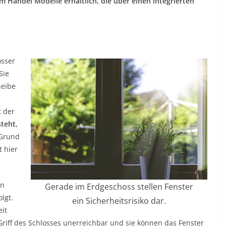
m Handel Modelle erhältlich, die über einen integrierten
össer
Sie
heibe
t der
teht,
 Grund
t hier
en
Gerade im Erdgeschoss stellen Fenster
lgt.
ein Sicherheitsrisiko dar.
eit
 Griff des Schlosses unerreichbar und sie können das Fenster