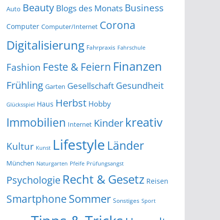
Beauty
Business
Blogs des Monats
Auto
Corona
Computer
Computer/Internet
Digitalisierung
Fahrpraxis
Fahrschule
Finanzen
Feste & Feiern
Fashion
Frühling
Gesundheit
Gesellschaft
Garten
Herbst
Hobby
Haus
Glücksspiel
kreativ
Immobilien
Kinder
Internet
Lifestyle
Länder
Kultur
Kunst
München
Naturgarten
Pfeife
Prüfungsangst
Recht & Gesetz
Psychologie
Reisen
Smartphone
Sommer
Sonstiges
Sport