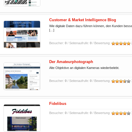
Customer & Market Intelligence Blog
Wie digitale Daten dazu führen können, den Kunden besser
[…]
Besucher:
0
/ Seitenaufrufe:
0
/ Bewertung:
Der Amateurphotograph
Alte Objektive an digitalen Kameras wiederbelebt.
Besucher:
0
/ Seitenaufrufe:
0
/ Bewertung:
Fidelibus
Besucher:
0
/ Seitenaufrufe:
0
/ Bewertung: