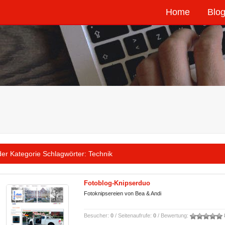
Home
Blog
der Kategorie Schlagwörter:
Technik
Fotoblog-Knipserduo
Fotoknipsereien von Bea & Andi
Besucher:
0
/ Seitenaufrufe:
0
/ Bewertung: