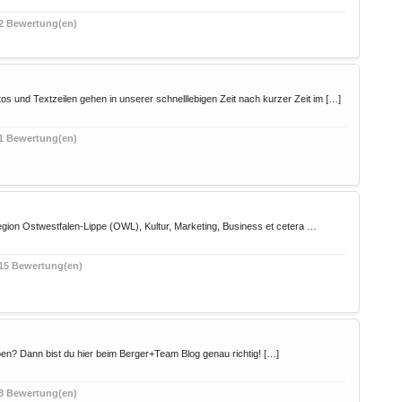
2 Bewertung(en)
os und Textzeilen gehen in unserer schnelllebigen Zeit nach kurzer Zeit im […]
1 Bewertung(en)
Region Ostwestfalen-Lippe (OWL), Kultur, Marketing, Business et cetera …
15 Bewertung(en)
eiben? Dann bist du hier beim Berger+Team Blog genau richtig! […]
8 Bewertung(en)