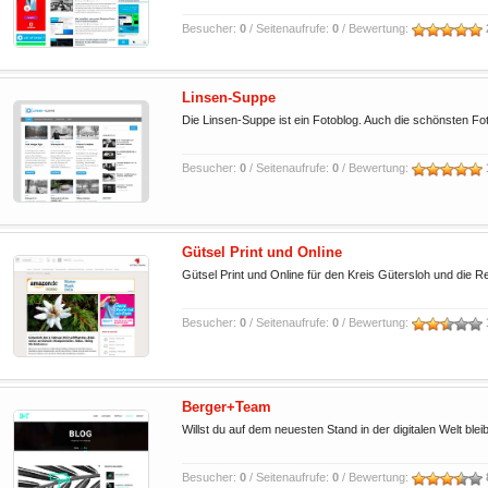
Besucher:
0
/ Seitenaufrufe:
0
/ Bewertung:
Linsen-Suppe
Die Linsen-Suppe ist ein Fotoblog. Auch die schönsten Fot
Besucher:
0
/ Seitenaufrufe:
0
/ Bewertung:
Gütsel Print und Online
Gütsel Print und Online für den Kreis Gütersloh und die 
Besucher:
0
/ Seitenaufrufe:
0
/ Bewertung:
Berger+Team
Willst du auf dem neuesten Stand in der digitalen Welt bl
Besucher:
0
/ Seitenaufrufe:
0
/ Bewertung: