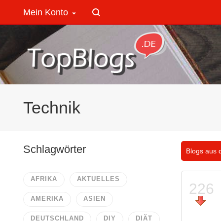
Mein Konto
Technik
Schlagwörter
Blogs aus 
AFRIKA
AKTUELLES
226
AMERIKA
ASIEN
DEUTSCHLAND
DIY
DIÄT