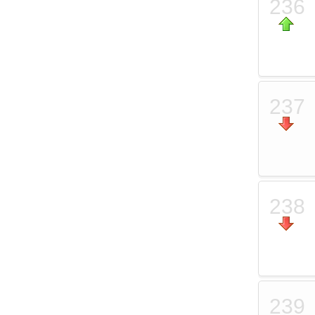
236
237
238
239