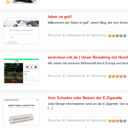
leben ist geil!
Willkommen bei “leben ist geil”, einem Blog, der sich Ihrem
Besucher:
0
/ Seitenaufrufe:
0
/ Bewertung:
womotour-rsk.de | Unser Reiseblog mit Hund
Wir reisen mit unserem Wohnmobil durch Europa und berich
Besucher:
0
/ Seitenaufrufe:
0
/ Bewertung:
Vom Schaden oder Nutzen der E-Zigarette
Jede Menge Informationen rund um die E-Zigarette. Von n
[…]
Besucher:
0
/ Seitenaufrufe:
0
/ Bewertung: