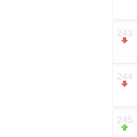
243
244
245