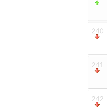
240
241
242