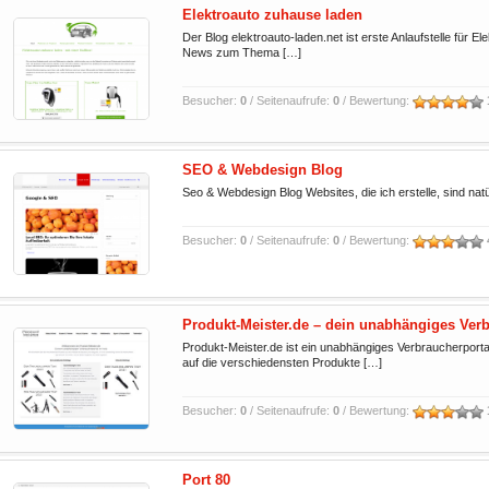
Elektroauto zuhause laden
Der Blog elektroauto-laden.net ist erste Anlaufstelle für E
News zum Thema […]
Besucher:
0
/ Seitenaufrufe:
0
/ Bewertung:
SEO & Webdesign Blog
Seo & Webdesign Blog Websites, die ich erstelle, sind nat
Besucher:
0
/ Seitenaufrufe:
0
/ Bewertung:
Produkt-Meister.de – dein unabhängiges Verb
Produkt-Meister.de ist ein unabhängiges Verbraucherportal
auf die verschiedensten Produkte […]
Besucher:
0
/ Seitenaufrufe:
0
/ Bewertung:
Port 80