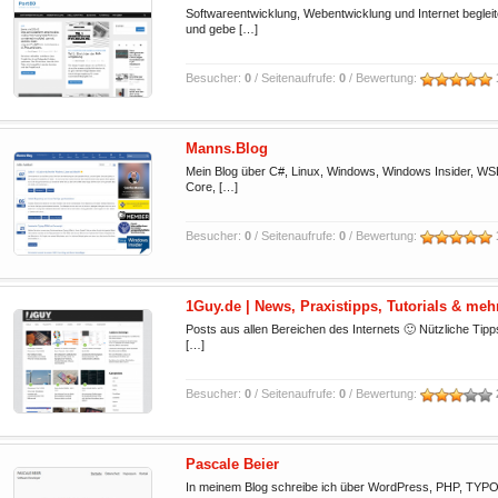
Softwareentwicklung, Webentwicklung und Internet begleit
und gebe […]
Besucher:
0
/ Seitenaufrufe:
0
/ Bewertung:
Manns.Blog
Mein Blog über C#, Linux, Windows, Windows Insider, W
Core, […]
Besucher:
0
/ Seitenaufrufe:
0
/ Bewertung:
1Guy.de | News, Praxistipps, Tutorials & meh
Posts aus allen Bereichen des Internets 🙂 Nützliche Tip
[…]
Besucher:
0
/ Seitenaufrufe:
0
/ Bewertung:
Pascale Beier
In meinem Blog schreibe ich über WordPress, PHP, TYP