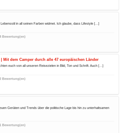
 Lebensstil in all seinen Farben widmet. Ich glaube, dass Lifestyle […]
4 Bewertung(en)
 | Mit dem Camper durch alle 47 europäischen Länder
ten euch von all unseren Reisezielen in Bild, Ton und Schrift. Auch […]
2 Bewertung(en)
euen Geräten und Trends über die politische Lage bis hin zu unterhaltsamen
1 Bewertung(en)