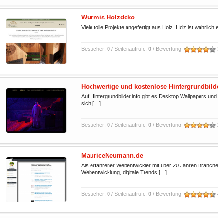
Wurmis-Holzdeko
Viele tolle Projekte angefertigt aus Holz. Holz ist wahrlic
Besucher:
0
/ Seitenaufrufe:
0
/ Bewertung:
Hochwertige und kostenlose Hintergrundbilde
Auf Hintergrundbilder.info gibt es Desktop Wallpapers u
sich […]
Besucher:
0
/ Seitenaufrufe:
0
/ Bewertung:
MauriceNeumann.de
Als erfahrener Webentwickler mit über 20 Jahren Branche
Webentwicklung, digitale Trends […]
Besucher:
0
/ Seitenaufrufe:
0
/ Bewertung: