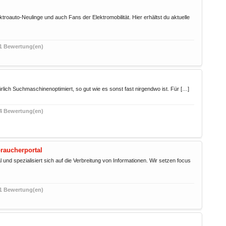
lektroauto-Neulinge und auch Fans der Elektromobilität. Hier erhältst du aktuelle
1 Bewertung(en)
ürlich Suchmaschinenoptimiert, so gut wie es sonst fast nirgendwo ist. Für […]
4 Bewertung(en)
raucherportal
 und spezialisiert sich auf die Verbreitung von Informationen. Wir setzen focus
1 Bewertung(en)