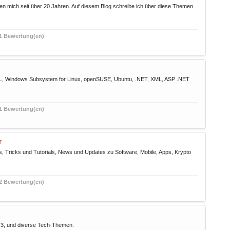
en mich seit über 20 Jahren. Auf diesem Blog schreibe ich über diese Themen
1 Bewertung(en)
SL, Windows Subsystem for Linux, openSUSE, Ubuntu, .NET, XML, ASP .NET
1 Bewertung(en)
r
ps, Tricks und Tutorials, News und Updates zu Software, Mobile, Apps, Krypto
2 Bewertung(en)
O3, und diverse Tech-Themen.