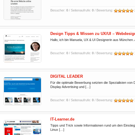
Besucher:
0
/ Seitenaufrufe:
0
/ Bewertung:
Design Tipps & Wissen zu UX/UI – Webdesig
Hallo, ich bin Manuela, UX & UI Designerin aus München.
Besucher:
0
/ Seitenaufrufe:
0
/ Bewertung:
DIGITAL LEADER
Für die optimale Bewerbung setzten die Spezialisten von
Display Advertising und […]
Besucher:
0
/ Seitenaufrufe:
0
/ Bewertung:
IT-Learner.de
Tipps und Trick sowie Informationen rund um den Einstieg
Linux […]