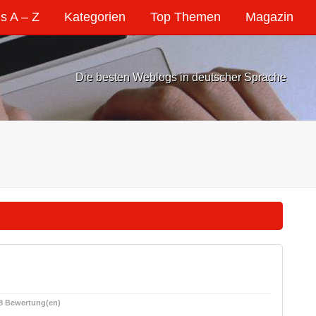
s A – Z
Kategorien
Top Themen
Magazin
Die besten Weblogs in deutscher Sprache
8 Bewertung(en)