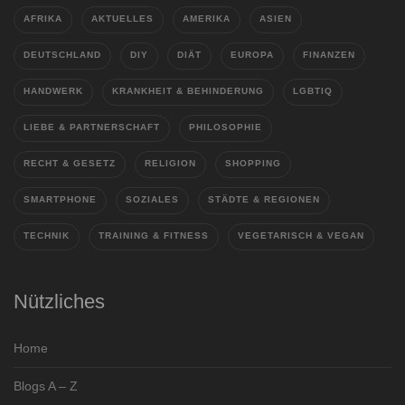
AFRIKA
AKTUELLES
AMERIKA
ASIEN
DEUTSCHLAND
DIY
DIÄT
EUROPA
FINANZEN
HANDWERK
KRANKHEIT & BEHINDERUNG
LGBTIQ
LIEBE & PARTNERSCHAFT
PHILOSOPHIE
RECHT & GESETZ
RELIGION
SHOPPING
SMARTPHONE
SOZIALES
STÄDTE & REGIONEN
TECHNIK
TRAINING & FITNESS
VEGETARISCH & VEGAN
Nützliches
Home
Blogs A – Z