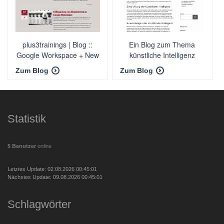
plus3trainings | Blog ::
Ein Blog zum Thema
Google Workspace + New
künstliche Intelligenz
Work + SaaS + Cloud
Zum Blog
Zum Blog
Statistik
5 Benutzer
online
Letztes Update: 02.08.2026 00:45:01
Nächstes Update: 09.08.2026 00:45:01
Schlagwörter