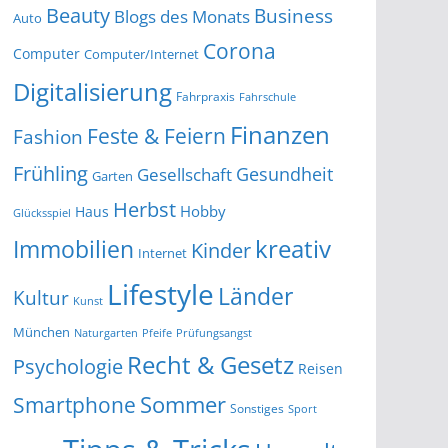
Beauty
Business
Blogs des Monats
Auto
Corona
Computer
Computer/Internet
Digitalisierung
Fahrpraxis
Fahrschule
Finanzen
Feste & Feiern
Fashion
Frühling
Gesundheit
Gesellschaft
Garten
Herbst
Hobby
Haus
Glücksspiel
kreativ
Immobilien
Kinder
Internet
Lifestyle
Länder
Kultur
Kunst
München
Naturgarten
Pfeife
Prüfungsangst
Recht & Gesetz
Psychologie
Reisen
Smartphone
Sommer
Sonstiges
Sport