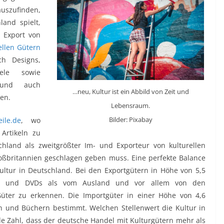
uszufinden,
land spielt,
 Export von
ellen Gütern
h Designs,
iele sowie
l und auch
…neu, Kultur ist ein Abbild von Zeit und
ien.
Lebensraum.
Bilder: Pixabay
ile.de
, wo
Artikeln zu
hland als zweitgrößter Im- und Exporteur von kulturellen
oßbritannien geschlagen geben muss. Eine perfekte Balance
ltur in Deutschland. Bei den Exportgütern in Höhe von 5,5
CDs und DVDs als vom Ausland und vor allem von den
üter zu erkennen. Die Importgüter in einer Höhe von 4,6
n und Büchern bestimmt. Welchen Stellenwert die Kultur in
e Zahl, dass der deutsche Handel mit Kulturgütern mehr als