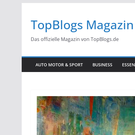
Zum
Inhalt
TopBlogs Magazin
springen
Das offizielle Magazin von TopBlogs.de
AUTO MOTOR & SPORT
BUSINESS
ESSEN