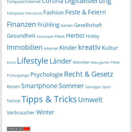
Digitalisierung
Corona
Computer/Internet
Feste & Feiern
Fashion
Fahrpraxis
Fahrschule
Finanzen
Frühling
Gesellschaft
Garten
Herbst
Gesundheit
Hobby
Haus
Glücksspiel
kreativ
Immobilien
Kinder
Kultur
Internet
Lifestyle
Länder
München
Kunst
Naturgarten
Pfeife
Recht & Gesetz
Psychologie
Prüfungsangst
Smartphone
Sommer
Reisen
Sonstiges
Sport
Tipps & Tricks
Umwelt
Technik
Winter
Verbraucher