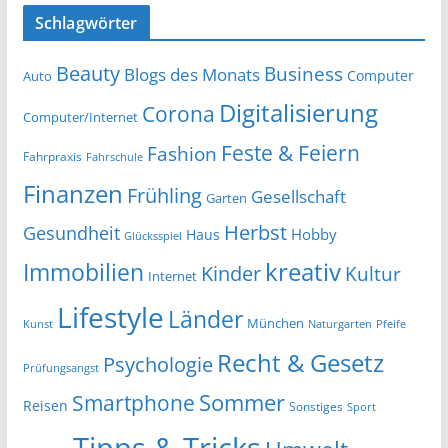
Schlagwörter
Beauty
Business
Blogs des Monats
Computer
Auto
Digitalisierung
Corona
Computer/Internet
Feste & Feiern
Fashion
Fahrpraxis
Fahrschule
Finanzen
Frühling
Gesellschaft
Garten
Herbst
Gesundheit
Hobby
Haus
Glücksspiel
kreativ
Immobilien
Kinder
Kultur
Internet
Lifestyle
Länder
München
Kunst
Naturgarten
Pfeife
Recht & Gesetz
Psychologie
Prüfungsangst
Smartphone
Sommer
Reisen
Sonstiges
Sport
Tipps & Tricks