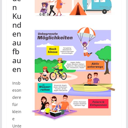
n
Ku
nd
en
au
fb
au
en
Insb
eson
dere
für
klein
e
Unte