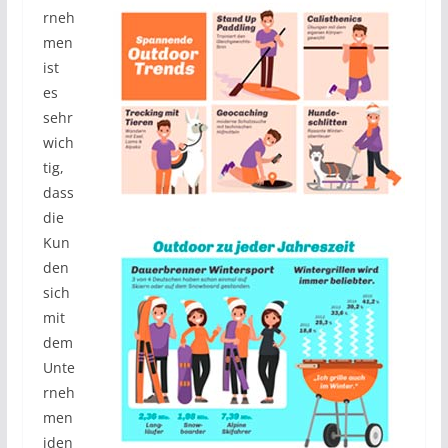
rneh
men
ist
es
sehr
wich
tig,
dass
die
Kun
den
sich
mit
dem
Unte
rneh
men
iden