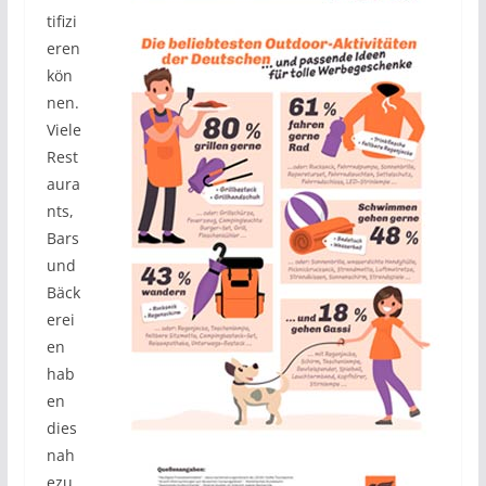
tifizi
eren
kön
nen.
Viele
Rest
aura
nts,
Bars
und
Bäck
erei
en
hab
en
dies
nah
ezu