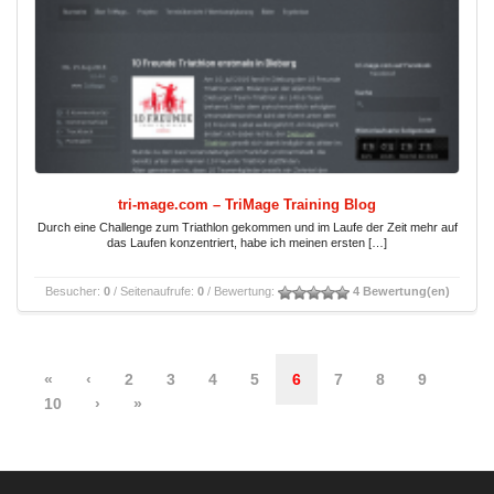
tri-mage.com – TriMage Training Blog
Durch eine Challenge zum Triathlon gekommen und im Laufe der Zeit mehr auf
das Laufen konzentriert, habe ich meinen ersten […]
Besucher:
0
/ Seitenaufrufe:
0
/ Bewertung:
4 Bewertung(en)
«
‹
2
3
4
5
6
7
8
9
10
›
»