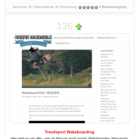
Besucher:
0
/ Seitenaufrufe:
0
/ Bewertung:
2 Bewertung(en)
136
Trendsport Wakeboarding
Hier geht es um alles, was im Wasser spaß macht: Wakeboarden, Wasserski,