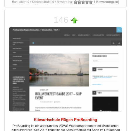
Besucher:
0
/ Seitenaufrufe:
0
/ Bewertung:
1 Bewertung(en)
146
Kitesurfschule Rügen ProBoarding
ProBoarding ist ein anerkanntes VDWS Wassersportcenter mit lizenzierten
Kitesurflehrern. Seit 2007 findet ihr die Kitesurfschule mit Shop im Ostseebad