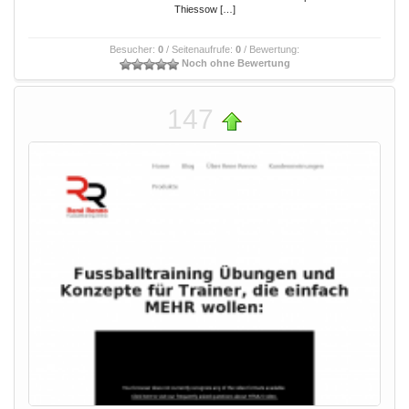
Thiessow […]
Besucher:
0
/ Seitenaufrufe:
0
/ Bewertung:
Noch ohne Bewertung
147