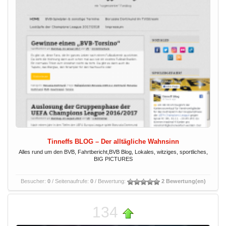
Tinneffs BLOG – Der alltägliche Wahnsinn
Alles rund um den BVB, Fahrtbericht,BVB Blog, Lokales, witziges, sportliches,
BIG PICTURES
Besucher:
0
/ Seitenaufrufe:
0
/ Bewertung:
2 Bewertung(en)
134