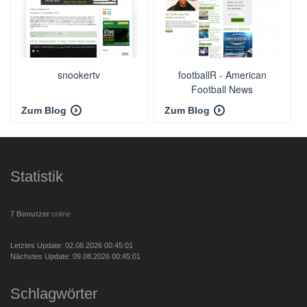
snookertv
footballR - American
Football News
Zum Blog
Zum Blog
Statistik
7 Benutzer
online
Letztes Update: 02.08.2026 00:45:01
Nächstes Update: 09.08.2026 00:45:01
Schlagwörter