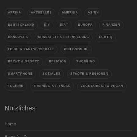
AFRIKA
AKTUELLES
AMERIKA
ASIEN
DEUTSCHLAND
DIY
DIÄT
EUROPA
FINANZEN
HANDWERK
KRANKHEIT & BEHINDERUNG
LGBTIQ
LIEBE & PARTNERSCHAFT
PHILOSOPHIE
RECHT & GESETZ
RELIGION
SHOPPING
SMARTPHONE
SOZIALES
STÄDTE & REGIONEN
TECHNIK
TRAINING & FITNESS
VEGETARISCH & VEGAN
Nützliches
Home
Blogs A – Z