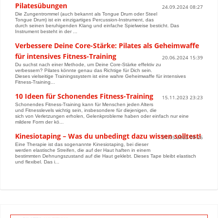
Pilatesübungen
24.09.2024 08:27
Die Zungentrommel (auch bekannt als Tongue Drum oder Steel
Tongue Drum) ist ein einzigartiges Percussion-Instrument, das
durch seinen beruhigenden Klang und einfache Spielweise besticht. Das
Instrument besteht in der ...
Verbessere Deine Core-Stärke: Pilates als Geheimwaffe
für intensives Fitness-Training
20.06.2024 15:39
Du suchst nach einer Methode, um Deine Core-Stärke effektiv zu
verbessern? Pilates könnte genau das Richtige für Dich sein.
Dieses vielseitige Trainingssystem ist eine wahre Geheimwaffe für intensives
Fitness-Training...
10 Ideen für Schonendes Fitness-Training
15.11.2023 23:23
Schonendes Fitness-Training kann für Menschen jeden Alters
und Fitnesslevels wichtig sein, insbesondere für diejenigen, die
sich von Verletzungen erholen, Gelenkprobleme haben oder einfach nur eine
mildere Form der kö...
Kinesiotaping – Was du unbedingt dazu wissen solltest!
21.05.2022 09:26
Eine Therapie ist das sogenannte Kinesiotaping, bei dieser
werden elastische Streifen, die auf der Haut haften in einem
bestimmten Dehnungszustand auf die Haut geklebt. Dieses Tape bleibt elastisch
und flexibel. Das i...