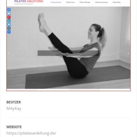
BESITZER
MAyKay
WEBSEITE
https://pilatesanleitung.de/