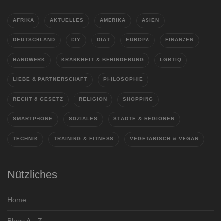
AFRIKA
AKTUELLES
AMERIKA
ASIEN
DEUTSCHLAND
DIY
DIÄT
EUROPA
FINANZEN
HANDWERK
KRANKHEIT & BEHINDERUNG
LGBTIQ
LIEBE & PARTNERSCHAFT
PHILOSOPHIE
RECHT & GESETZ
RELIGION
SHOPPING
SMARTPHONE
SOZIALES
STÄDTE & REGIONEN
TECHNIK
TRAINING & FITNESS
VEGETARISCH & VEGAN
Nützliches
Home
Blogs A – Z