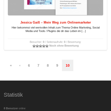
Jessica Gaiß – Mein Weg zum Onlinemarketer
Hier bekommst viel wertvollen Inhalt zum Thema Online Marketing, Social
Media und Tools / Plugins die dir das Leben im […]
Besucher:
0
/ Seitenaufrufe:
0
/ Bewertung:
Noch ohne Bewertung
«
‹
6
7
8
9
10
Statistik
8 Benutzer
online