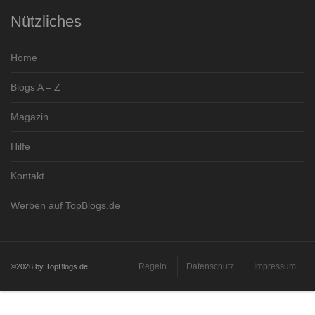
Nützliches
Home
Blogs A – Z
Magazin
Hilfe
Kontakt
Werben auf TopBlogs.de
Regeln
Datenschutz
Impressum
©2026 by TopBlogs.de