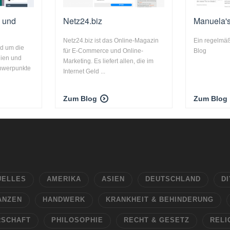
n und
Netz24.biz
Manuela's
Netz24.biz ist das Online-Magazin
Ein regelmäßi
nd um die
für E-Commerce und Online-
Blog
ien und
Marketing. Es liefert allen, die im
hwerpunkte
Internet Geld ...
Zum Blog
Zum Blog
UELLES
AMERIKA
ASIEN
DEUTSCHLAND
DI
ANZEN
HANDWERK
KRANKHEIT & BEHINDERUNG
RSCHAFT
PHILOSOPHIE
RECHT & GESETZ
RELI