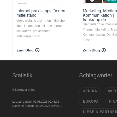
internet praxistipps für den
Marketing, Medie
mittelstand
Kommunikation |
frankrapp.de
diese website gibt ihnen hilfreiche
Hier finden Sie Infos ru
tipps im umgang mit dem internet.
Themen Marketing, Med
die kurzen, praxisnahen
Kommunikation. Die Sc
anleitungen sind ...
dieses ...
Zum Blog
Zum Blog
Statistik
Schlagwörter
8 Benutzer
online
AFRIKA
AKT
EUROPA
FIN
Letztes Update: 02.08.2026 00:45:01
Nächstes Update: 09.08.2026 00:45:01
LIEBE & PARTNE