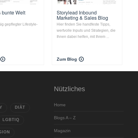
 bunte Welt
Storylead Inbound
Marketing & Sales Blog
g gepflegter Lifestyle-
Hier finden Sie handfeste Tipps,
wertvolle Inputs und Strategien, die
Ihnen dabei helfen, mit Ihrem ...
Zum Blog
Nützliches
Home
Y
DIÄT
Blogs A – Z
LGBTIQ
Magazin
GION