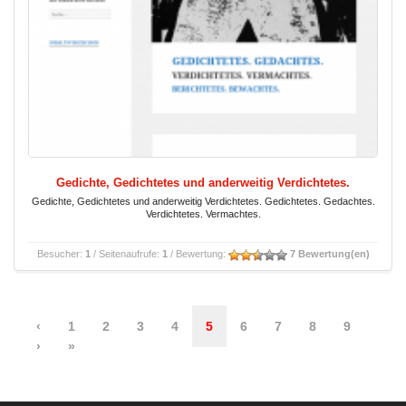
Gedichte, Gedichtetes und anderweitig Verdichtetes.
Gedichte, Gedichtetes und anderweitig Verdichtetes. Gedichtetes. Gedachtes.
Verdichtetes. Vermachtes.
Besucher:
1
/ Seitenaufrufe:
1
/ Bewertung:
7 Bewertung(en)
‹
1
2
3
4
5
6
7
8
9
›
»