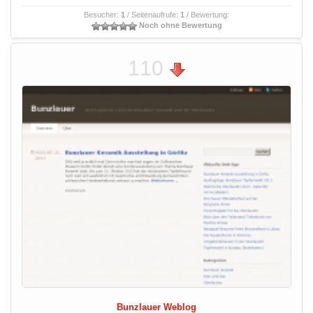
Besucher:
1
/ Seitenaufrufe:
1
/ Bewertung:
Noch ohne Bewertung
110
Bunzlauer Weblog