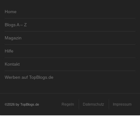
Home
Blogs A – Z
Magazin
Hilfe
Kontakt
Werben auf TopBlogs.de
Regeln
Datenschutz
Impressum
©2026 by TopBlogs.de