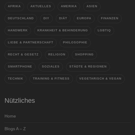
AFRIKA
AKTUELLES
AMERIKA
ASIEN
DEUTSCHLAND
DIY
DIÄT
EUROPA
FINANZEN
HANDWERK
KRANKHEIT & BEHINDERUNG
LGBTIQ
LIEBE & PARTNERSCHAFT
PHILOSOPHIE
RECHT & GESETZ
RELIGION
SHOPPING
SMARTPHONE
SOZIALES
STÄDTE & REGIONEN
TECHNIK
TRAINING & FITNESS
VEGETARISCH & VEGAN
Nützliches
Home
Blogs A – Z