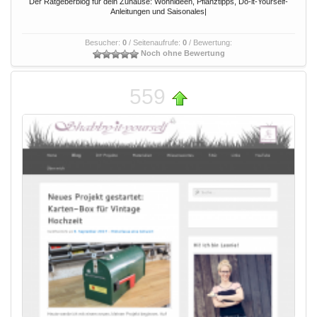
Der Ratgeberblog für dein Zuhause: Wohnideen, Pflanztipps, Do-it-Yourself-
Anleitungen und Saisonales|
Besucher:
0
/ Seitenaufrufe:
0
/ Bewertung:
Noch ohne Bewertung
559