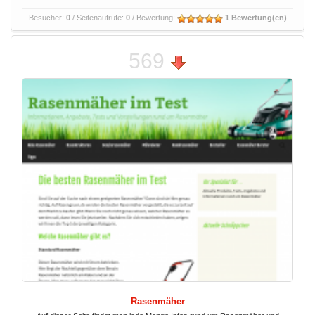
Besucher:
0
/ Seitenaufrufe:
0
/ Bewertung:
1 Bewertung(en)
569
Rasenmäher