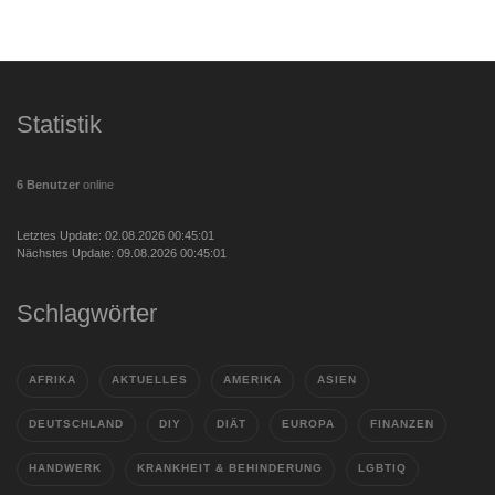
Statistik
6 Benutzer
online
Letztes Update: 02.08.2026 00:45:01
Nächstes Update: 09.08.2026 00:45:01
Schlagwörter
AFRIKA
AKTUELLES
AMERIKA
ASIEN
DEUTSCHLAND
DIY
DIÄT
EUROPA
FINANZEN
HANDWERK
KRANKHEIT & BEHINDERUNG
LGBTIQ