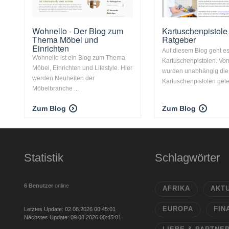
Wohnello - Der Blog zum
Kartuschenpistole
Thema Möbel und
Ratgeber
Einrichten
Auf diesem Blog geht e
Wohnello ist ein Blog zum Thema
Kartuschenpistolen. Vo
Möbel, Einrichten und Lifestyle. Hier
wurden unabhängig die
werden Neuheiten der
Kartuschenpistolen getes
Möbelbranche ...
Zum Blog
Zum Blog
Statistik
Schlagwörter
6 Benutzer
online
AFRIKA
AKT
EUROPA
FIN
Letztes Update: 02.08.2026 00:45:01
Nächstes Update: 09.08.2026 00:45:01