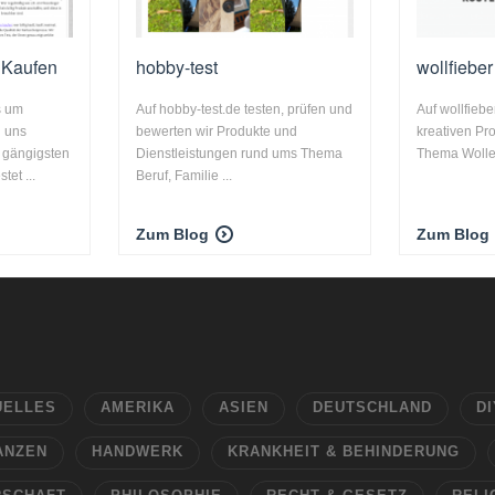
 Kaufen
hobby-test
wollfieber
s um
Auf hobby-test.de testen, prüfen und
Auf wollfiebe
n uns
bewerten wir Produkte und
kreativen Pr
 gängigsten
Dienstleistungen rund ums Thema
Thema Wolle.
tet ...
Beruf, Familie ...
Zum Blog
Zum Blog
UELLES
AMERIKA
ASIEN
DEUTSCHLAND
DI
ANZEN
HANDWERK
KRANKHEIT & BEHINDERUNG