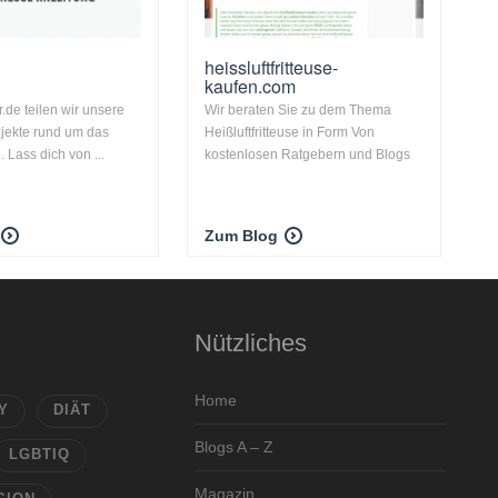
heissluftfritteuse-
kaufen.com
r.de teilen wir unsere
Wir beraten Sie zu dem Thema
ojekte rund um das
Heißluftfritteuse in Form Von
 Lass dich von ...
kostenlosen Ratgebern und Blogs
Zum Blog
Nützliches
Home
Y
DIÄT
Blogs A – Z
LGBTIQ
Magazin