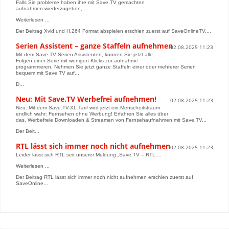
Falls Sie probleme haben ihre mit Save.TV gemachten
aufnahmen wiederzugeben, ...
Weiterlesen ...
Der Beitrag Xvid und H.264 Format abspielen erschien zuerst auf SaveOnlineTV....
Serien Assistent – ganze Staffeln aufnehmen
02.08.2025 11:23
Mit dem Save.TV Serien Assistenten, können Sie jetzt alle
Folgen einer Serie mit wenigen Klicks zur aufnahme
programmieren. Nehmen Sie jetzt ganze Staffeln einer oder mehrerer Serien
bequem mit Save.TV auf...
D...
Neu: Mit Save.TV Werbefrei aufnehmen!
02.08.2025 11:23
Neu: Mit dem Save.TV-XL Tarif wird jetzt ein Menscheitstraum
endlich wahr: Fernsehen ohne Werbung! Erfahren Sie alles über
das, Werbefreie Downloaden & Streamen von Fernsehaufnahmen mit Save.TV...
Der Beit...
RTL lässt sich immer noch nicht aufnehmen
02.08.2025 11:23
Leider lässt sich RTL seit unserer Meldung „Save.TV – RTL ...
Weiterlesen ...
Der Beitrag RTL lässt sich immer noch nicht aufnehmen erschien zuerst auf
SaveOnline...