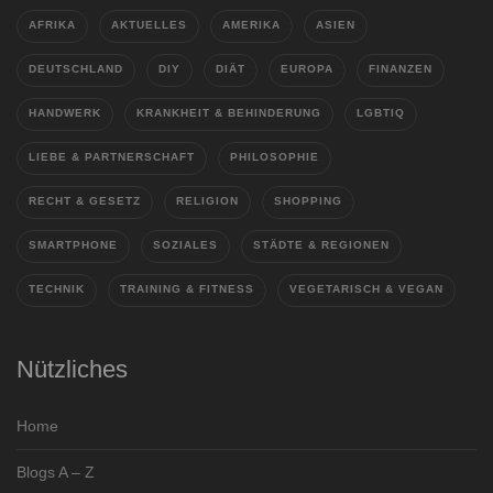
AFRIKA
AKTUELLES
AMERIKA
ASIEN
DEUTSCHLAND
DIY
DIÄT
EUROPA
FINANZEN
HANDWERK
KRANKHEIT & BEHINDERUNG
LGBTIQ
LIEBE & PARTNERSCHAFT
PHILOSOPHIE
RECHT & GESETZ
RELIGION
SHOPPING
SMARTPHONE
SOZIALES
STÄDTE & REGIONEN
TECHNIK
TRAINING & FITNESS
VEGETARISCH & VEGAN
Nützliches
Home
Blogs A – Z