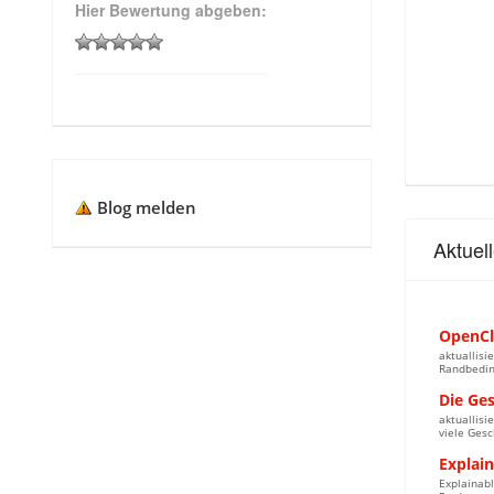
Hier Bewertung abgeben:
Blog melden
Aktuel
OpenCl
aktuallisi
Randbedin
Die Ge
aktuallisi
viele Gesc
Explain
Explainabl