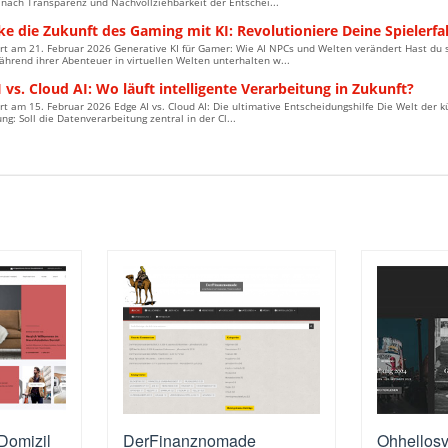
nach Transparenz und Nachvollziehbarkeit der Entschei...
e die Zukunft des Gaming mit KI: Revolutioniere Deine Spielerfa
iert am 21. Februar 2026 Generative KI für Gamer: Wie AI NPCs und Welten verändert Hast d
rend ihrer Abenteuer in virtuellen Welten unterhalten w...
 vs. Cloud AI: Wo läuft intelligente Verarbeitung in Zukunft?
ert am 15. Februar 2026 Edge AI vs. Cloud AI: Die ultimative Entscheidungshilfe Die Welt der k
g: Soll die Datenverarbeitung zentral in der Cl...
Domizil
DerFinanznomade
Ohhellosv