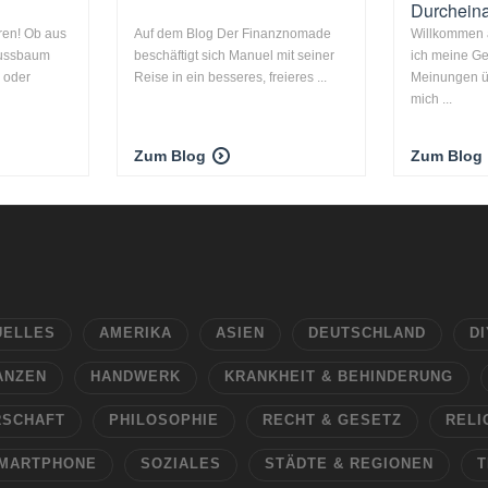
Durchein
eren! Ob aus
Auf dem Blog Der Finanznomade
Willkommen 
 Nussbaum
beschäftigt sich Manuel mit seiner
ich meine G
 oder
Reise in ein besseres, freieres ...
Meinungen üb
mich ...
Zum Blog
Zum Blog
UELLES
AMERIKA
ASIEN
DEUTSCHLAND
DI
ANZEN
HANDWERK
KRANKHEIT & BEHINDERUNG
RSCHAFT
PHILOSOPHIE
RECHT & GESETZ
RELI
MARTPHONE
SOZIALES
STÄDTE & REGIONEN
T