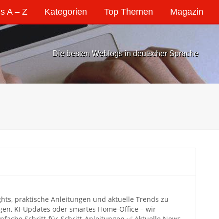
s A – Z
Kategorien
Top Themen
Magazin
Die besten Weblogs in deutscher Sprache
ghts, praktische Anleitungen und aktuelle Trends zu
ngen, KI-Updates oder smartes Home-Office – wir
nfache Schritt-für-Schritt-Anleitungen ✅ Aktuelle News