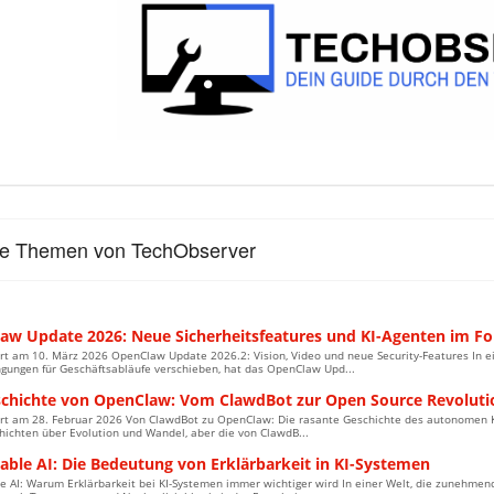
le Themen von TechObserver
aw Update 2026: Neue Sicherheitsfeatures und KI-Agenten im F
ert am 10. März 2026 OpenClaw Update 2026.2: Vision, Video und neue Security-Features In ei
gungen für Geschäftsabläufe verschieben, hat das OpenClaw Upd...
schichte von OpenClaw: Vom ClawdBot zur Open Source Revoluti
ert am 28. Februar 2026 Von ClawdBot zu OpenClaw: Die rasante Geschichte des autonomen KI-
hichten über Evolution und Wandel, aber die von ClawdB...
able AI: Die Bedeutung von Erklärbarkeit in KI-Systemen
e AI: Warum Erklärbarkeit bei KI-Systemen immer wichtiger wird In einer Welt, die zunehmend vo