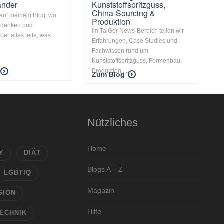
ander
Kunststoffspritzguss,
China-Sourcing &
auf meinem Blog, wo
Produktion
edanken und
Im TaiGer News-Bereich teilen wir
er alles teile, was
Erfahrungen, Case Studies und
Fachwissen rund um
Kunststoffspritzguss, Formenbau,
Produktion ...
Zum Blog
Nützliches
Home
Y
DIÄT
Blogs A – Z
LGBTIQ
Magazin
GION
Hilfe
ECHNIK