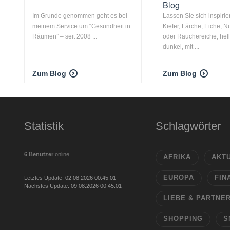
Blog
Im Grunde genommen geht es bei
Lassen Sie sich inspiri
meinem Service um “Gesundheit in
Kiefer, Lärche, Eiche,
Räumen” – seit 2008 ...
oder Räuchereiche, hell
dunkel, mit ...
Zum Blog
Zum Blog
Statistik
Schlagwörter
6 Benutzer
online
AFRIKA
AKT
EUROPA
FIN
Letztes Update: 02.08.2026 00:45:01
Nächstes Update: 09.08.2026 00:45:01
LIEBE & PARTNE
SHOPPING
S