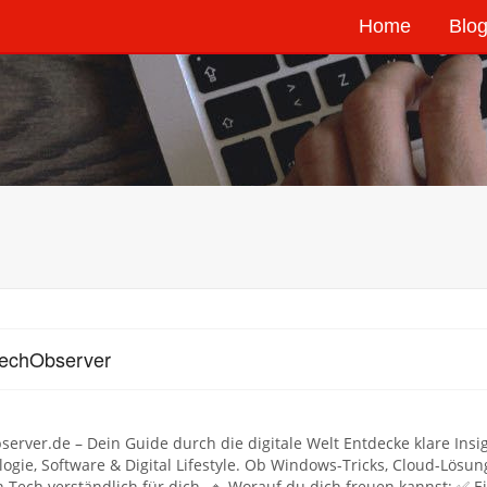
Home
Blog
TechObserver
erver.de – Dein Guide durch die digitale Welt Entdecke klare Insi
ogie, Software & Digital Lifestyle. Ob Windows-Tricks, Cloud-Lösu
Tech verständlich für dich. 🔹 Worauf du dich freuen kannst: ✅ Ei