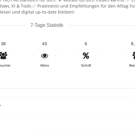
ows, KI & Tools ✅ Praxistests und Empfehlungen für den Alltag Für 
t lesen und digital up-to-date bleiben!
7-Tage Statistik
38
43
6
8
sucher
Klicks
Schnitt
Bes
r