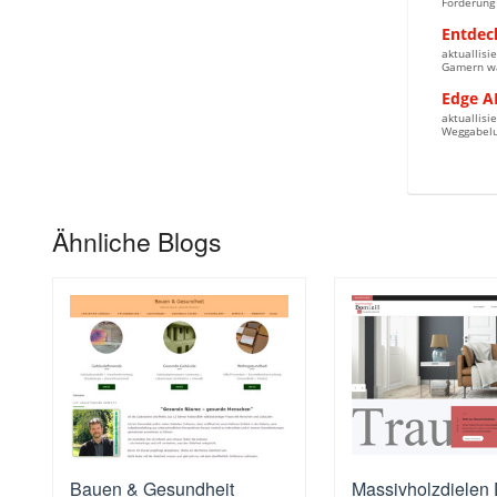
Forderung 
Entdeck
aktuallis
Gamern wäh
Edge AI
aktuallisi
Weggabelun
Ähnliche Blogs
Bauen & Gesundheit
Massivholzdielen 