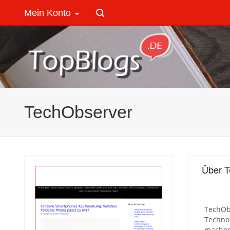
Mein Konto
TechObserver
Über 
TechObs
Technol
machen 