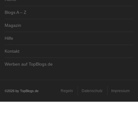
Blogs A – Z
Magazin
Hilfe
Kontakt
Werben auf TopBlogs.de
Regeln
Datenschutz
Impressum
©2026 by TopBlogs.de