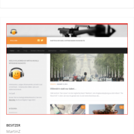
BESITZER
MartinZ