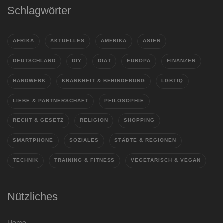
Schlagwörter
AFRIKA
AKTUELLES
AMERIKA
ASIEN
DEUTSCHLAND
DIY
DIÄT
EUROPA
FINANZEN
HANDWERK
KRANKHEIT & BEHINDERUNG
LGBTIQ
LIEBE & PARTNERSCHAFT
PHILOSOPHIE
RECHT & GESETZ
RELIGION
SHOPPING
SMARTPHONE
SOZIALES
STÄDTE & REGIONEN
TECHNIK
TRAINING & FITNESS
VEGETARISCH & VEGAN
Nützliches
Home