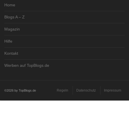
Home
Blogs A – Z
Magazin
Hilfe
Kontakt
Werben auf TopBlogs.de
Regeln
Datenschutz
Impressum
©2026 by TopBlogs.de