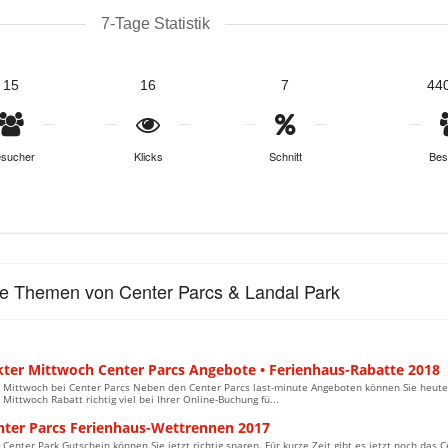
7-Tage Statistik
15
16
7
44
sucher
Klicks
Schnitt
Bes
le Themen von Center Parcs & Landal Park
kter Mittwoch Center Parcs Angebote • Ferienhaus-Rabatte 2018
r Mittwoch bei Center Parcs Neben den Center Parcs last-minute Angeboten können Sie heute 
 Mittwoch Rabatt richtig viel bei Ihrer Online-Buchung fü...
nter Parcs Ferienhaus-Wettrennen 2017
Center Park Gutschein können Sie jetzt richtig sparen. Für kurze Zeit gibt es jetzt noch das