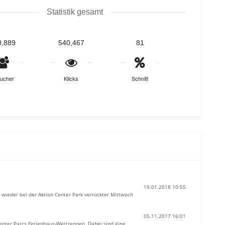
Statistik gesamt
0,889
540,467
81
ucher
Klicks
Schnitt
10.01.2018 10:55
wieder bei der Aktion Center Park verrückter Mittwoch
05.11.2017 16:01
 Center Parcs Ferienhaus-Wettrennen. Dabei sind eine