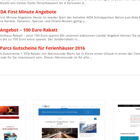
 Anzahl von Center Parks Ferienhäusern für 4 Personen d...
IDA First Minute Angebote
First Minute Angebote Heute ist wieder Start der beliebte AIDA Schnäppchen Aktion Just-Aida-f
e Karibik-, Kanaren-, Special- und Orient-Routen gültig u...
 Angebot – 100 Euro Rabatt
ienhaus Rabatt – jetzt 100 Euro sparen Mit unserem exklusiven Landal Angebot können Sie je
s bis zu 100 Euro extra sparen. Der Sonderrabatt is...
 Parcs Gutscheine für Ferienhäuser 2016
k Gutscheine + 35% Rabatt mit Aktionscode Wenn Sie in Kürze einen Urlaub in einen der Cent
ode für Sie interessant sein. Dieser Aktionscode ist für alle...