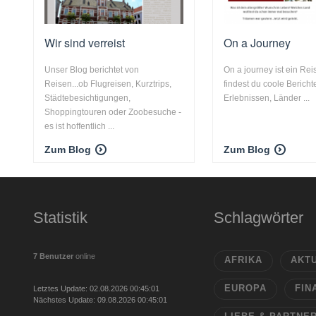
Wir sind verreist
On a Journey
Unser Blog berichtet von
On a journey ist ein Rei
Reisen...ob Flugreisen, Kurztrips,
findest du coole Bericht
Städtebesichtigungen,
Erlebnissen, Länder ...
Shoppingtouren oder Zoobesuche -
es ist hoffentlich ...
Zum Blog
Zum Blog
Statistik
Schlagwörter
7 Benutzer
online
AFRIKA
AKT
EUROPA
FIN
Letztes Update: 02.08.2026 00:45:01
Nächstes Update: 09.08.2026 00:45:01