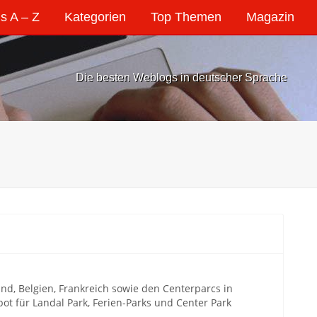
s A – Z
Kategorien
Top Themen
Magazin
Die besten Weblogs in deutscher Sprache
d, Belgien, Frankreich sowie den Centerparcs in
 für Landal Park, Ferien-Parks und Center Park