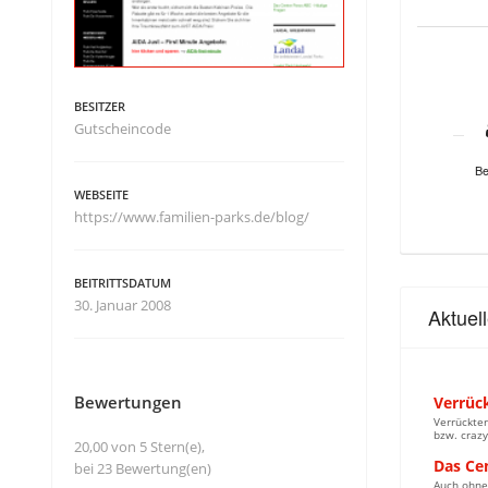
BESITZER
Gutscheincode
Be
WEBSEITE
https://www.familien-parks.de/blog/
BEITRITTSDATUM
30. Januar 2008
Aktuel
Bewertungen
Verrüc
Verrückte
bzw. crazy
20,00 von 5 Stern(e),
Das Ce
bei 23 Bewertung(en)
Auch ohne 