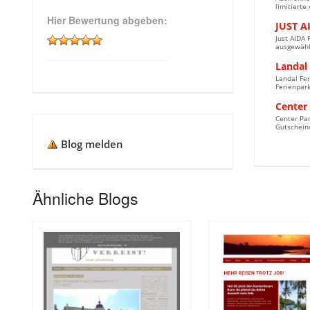
limitierte
Hier Bewertung abgeben:
JUST A
Just AIDA 
ausgewählt
Landal
Landal Fer
Ferienpark
Center
Center Par
Gutscheinc
Blog melden
Ähnliche Blogs