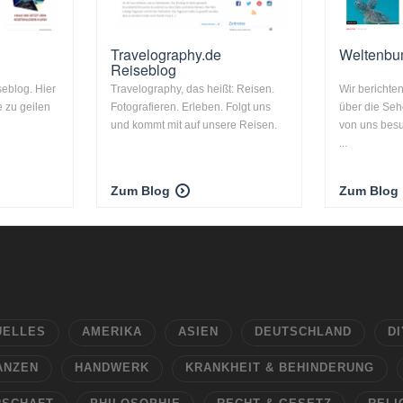
Travelography.de
Weltenbu
Reiseblog
seblog. Hier
Travelography, das heißt: Reisen.
Wir berichte
e zu geilen
Fotografieren. Erleben. Folgt uns
über die Seh
und kommt mit auf unsere Reisen.
von uns bes
...
Zum Blog
Zum Blog
UELLES
AMERIKA
ASIEN
DEUTSCHLAND
DI
ANZEN
HANDWERK
KRANKHEIT & BEHINDERUNG