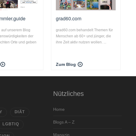
mmler.guide
grad60.com
n auf unserem Blog
grad60.com behandelt Themen für
enswürdigkeiten der
Menschen ab 60+ und jünger, die
uchten Orte und geben
ihre Zeit aktiv nutzen wollen. ...
Zum Blog
Nützliches
Home
Y
DIÄT
Blogs A – Z
LGBTIQ
Magazin