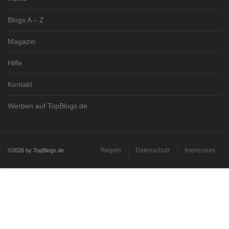
Blogs A – Z
Magazin
Hilfe
Kontakt
Werben auf TopBlogs.de
Regeln
Datenschutz
Impressum
©2026 by TopBlogs.de