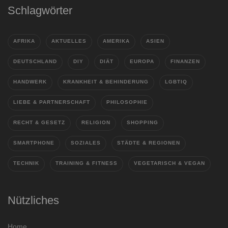
Schlagwörter
AFRIKA
AKTUELLES
AMERIKA
ASIEN
DEUTSCHLAND
DIY
DIÄT
EUROPA
FINANZEN
HANDWERK
KRANKHEIT & BEHINDERUNG
LGBTIQ
LIEBE & PARTNERSCHAFT
PHILOSOPHIE
RECHT & GESETZ
RELIGION
SHOPPING
SMARTPHONE
SOZIALES
STÄDTE & REGIONEN
TECHNIK
TRAINING & FITNESS
VEGETARISCH & VEGAN
Nützliches
Home