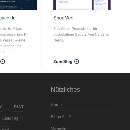
pace.de
ShopMee
.de ist Mikas
ShopMee - Produktscout für
Ingenieurs- und KI-
ausgefallene Gagets. Von Nerds für
s Passau – eine
Nerds.
 Laborjournal,
kt ...
Zum Blog
Nützliches
Home
Y
DIÄT
Blogs A – Z
LGBTIQ
Magazin