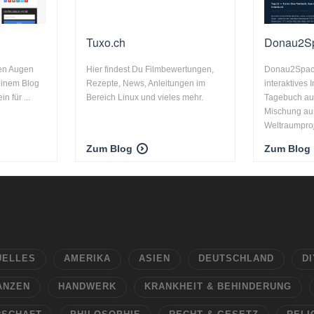
Tuxo.ch
Donau2S
den Augen
Hier findest Du Filmbewertungen,
Donau2Space
einem Blog
Rezepte, News, Anleitungen im
interaktives 
n für ...
Bereich Linux und vieles mehr.
Tagebuch au
Mischung aus
Weltraumproje
Zum Blog
Zum Blog
UELLES
AMERIKA
ASIEN
DEUTSCHLAND
DI
ANZEN
HANDWERK
KRANKHEIT & BEHINDERUNG