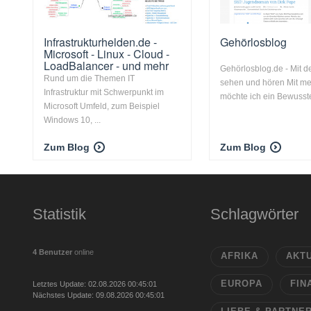
Infrastrukturhelden.de -
Gehörlosblog
Microsoft - Linux - Cloud -
LoadBalancer - und mehr
Gehörlosblog.de - Mit 
Rund um die Themen IT
sehen und hören Mit m
Infrastruktur mit Schwerpunkt im
möchte ich ein Bewusstei
Microsoft Umfeld, zum Beispiel
Windows 10, ...
Zum Blog
Zum Blog
Statistik
Schlagwörter
4 Benutzer
online
AFRIKA
AKT
EUROPA
FIN
Letztes Update: 02.08.2026 00:45:01
Nächstes Update: 09.08.2026 00:45:01