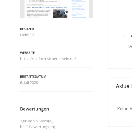
BESITZER
Heidi220
Be
WEBSEITE
https://einfach-sicherer-sein.de/
BEITRITTSDATUM
6. Juli 2020
Aktuel
Bewertungen
Keine A
3,00 von 5 Stern(e),
bei 2 Bewertung(en)