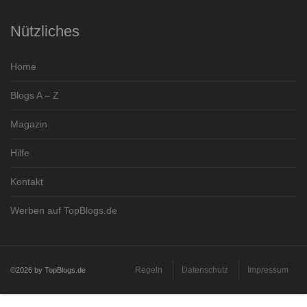
Nützliches
Home
Blogs A – Z
Magazin
Hilfe
Kontakt
Werben auf TopBlogs.de
Regeln
Datenschutz
Impressum
©2026 by TopBlogs.de