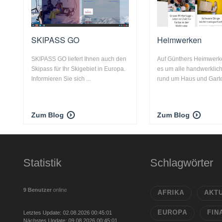
SKIPASS GO
Heimwerken
SKIPASS GO liefert Ihnen auch den
Auf Günthers Heimwerk
Skipass für Ihr Skigebiet in Europa.
es um alle handwerklich
Informieren Sie sich ...
rund um Haus und Gart
Zum Blog
Zum Blog
Statistik
Schlagwörter
9 Benutzer
online
AFRIKA
AKT
EUROPA
FIN
Letztes Update: 02.08.2026 00:45:01
Nächstes Update: 09.08.2026 00:45:01