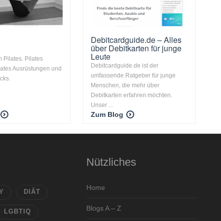
Debitcardguide.de – Alles
über Debitkarten für junge
Leute
 Pilates. Pilates
Debitcardguide.de ist der
lates Ausrüstungen und
umfassende Ratgeber für junge
cks.
Menschen, die mehr über
Debitkarten erfahren möchten.
Unser ...
Zum Blog
Nützliches
Home
Y
DIÄT
Blogs A – Z
LGBTIQ