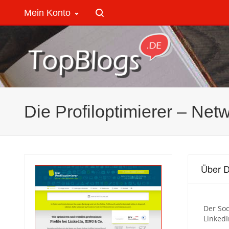
Mein Konto
Die Profiloptimierer – Net
Über D
Der Soc
LinkedI