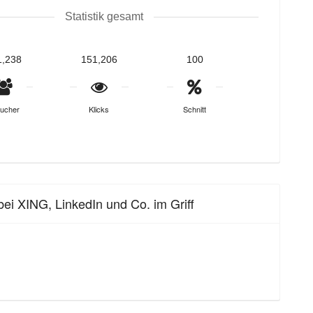
Statistik gesamt
1,238
151,206
100
ucher
Klicks
Schnitt
bei XING, LinkedIn und Co. im Griff