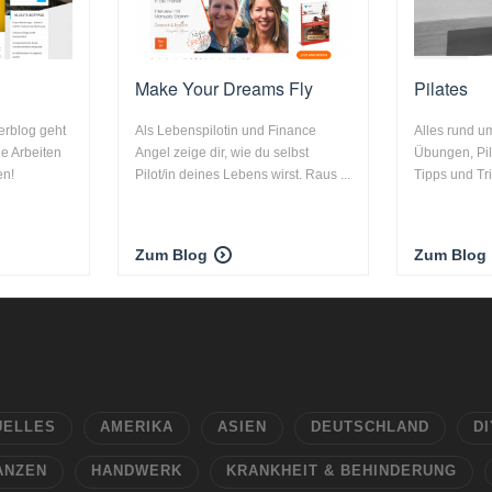
Make Your Dreams Fly
Pilates
erblog geht
Als Lebenspilotin und Finance
Alles rund um
e Arbeiten
Angel zeige dir, wie du selbst
Übungen, Pi
en!
Pilot/in deines Lebens wirst. Raus ...
Tipps und Tri
Zum Blog
Zum Blog
UELLES
AMERIKA
ASIEN
DEUTSCHLAND
DI
ANZEN
HANDWERK
KRANKHEIT & BEHINDERUNG