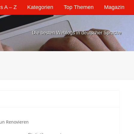
s A – Z
Kategorien
Top Themen
Magazin
Die besten Weblogs in deutscher Sprache
 un Renovieren