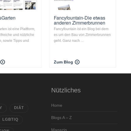
sGarten
Fancyfountain-Die etwas
anderen Zimmerbrunnen
en ist eine Plattform,
Fancyfountain ist ein Blog bei dem
ilfreiche und nützliche
es um den Bau von Zimmerbrunnen
n, sowie Tipps und
geht. Ganz nach ...
Zum Blog
Nützliches
Home
Y
DIÄT
Blogs A – Z
LGBTIQ
Magazin