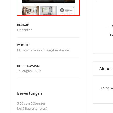
BESITZER
Einrichter
Be
WEBSEITE
https://der-einrichtungsberater.de
BEITRITTSDATUM
Aktuel
14. August 2019
Keine A
Bewertungen
5,20 von 5 Stern(e),
bei 5 Bewertung(en)