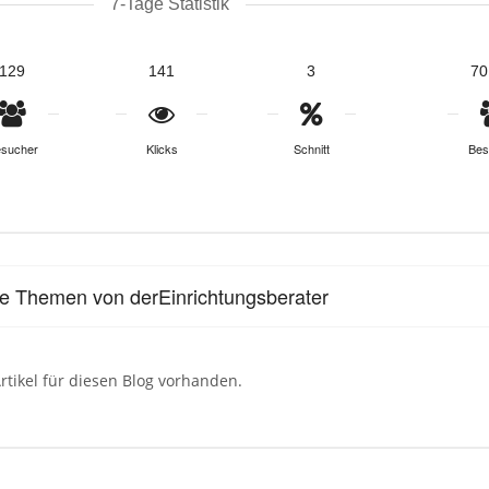
7-Tage Statistik
129
141
3
70
sucher
Klicks
Schnitt
Bes
le Themen von derEinrichtungsberater
rtikel für diesen Blog vorhanden.