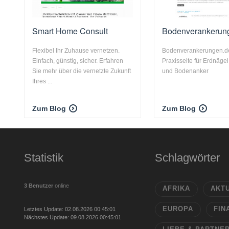
Smart Home Consult
Bodenverankerun
Flexibel Ihr Zuhause vernetzen.
Bodenverankerungen.de
Einfach, günstig, sicher. Erfahren
Praxisseite für Erdnäge
Sie mehr über die vernetzte Zukunft
und Bodenanker
Ihres ...
Zum Blog
Zum Blog
Statistik
Schlagwörter
3 Benutzer
online
AFRIKA
AKT
EUROPA
FIN
Letztes Update: 02.08.2026 00:45:01
Nächstes Update: 09.08.2026 00:45:01