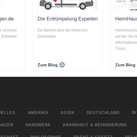
gen.de
Die Entrümpelung Experten
HeimHau
 ist Deine
Ein Bericht über die Arbeit von
HeimHausGart
l, Erdanker
Entrümpler.
auf der Sie h
Informatione
Tricks, ...
Zum Blog
Zum Blog
UELLES
AMERIKA
ASIEN
DEUTSCHLAND
DI
ANZEN
HANDWERK
KRANKHEIT & BEHINDERUNG