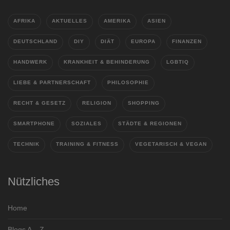
AFRIKA
AKTUELLES
AMERIKA
ASIEN
DEUTSCHLAND
DIY
DIÄT
EUROPA
FINANZEN
HANDWERK
KRANKHEIT & BEHINDERUNG
LGBTIQ
LIEBE & PARTNERSCHAFT
PHILOSOPHIE
RECHT & GESETZ
RELIGION
SHOPPING
SMARTPHONE
SOZIALES
STÄDTE & REGIONEN
TECHNIK
TRAINING & FITNESS
VEGETARISCH & VEGAN
Nützliches
Home
Blogs A – Z