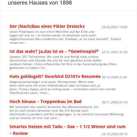
unseres Hauses von 1898
Der (Nach)Bau eines Pikler Dreiecks
25.02.2021 13:03
Unser Praktikant ist nun schon Weilchen auf der Erde und
sagen wir mal so – er leistet weder im Haushalt noch aufm
abgeschlossenen Bau sonderlich viel. Prädikat „er ist stets bemüht“. Zuletzt
sitzen wir...
Ist das wahr? Ja,das ist es – *Gewinnspiel*
27.01.2021 21:29
Update: 251 Teilnehmer. Wir sind fix und fertig! viele schöne
Geschichten und Gründe, die alle für sich gesehen einen Koffer
verdient hätten. Umso erfreulicher für Rico in der Excelziehung den Preis
gewonnen zu haben: Un...
Hats geklingelt? Doorbird D2101v Resumée
30.12.2020 21:41
Gegensprechanlagen sind teuer. Richtig teuer. Wenn man
dann noch eine mit einer Videofunktion oder so haben will, ja
dann. Tschau Kakau, wird es richtig teuer – zumindest wenn man auf die
Platzhirschen setzt. Trotz...
Hoch hinaus – Treppenbau im Bad
30.11.2020 21:14
Wir schreiben das zweite Semester des Masterstudiums. Ich
bin es nach einem Semester leid, die 3/4 Stunde nach
Darmstadt zu pendeln und bin umgezogen. In ne ziemlich verranzte Wohnung
und so musste ich erst mal reno...
Smartes Heizen mit Tado – Das – 1 1/2 Winter sind rum
– Review
23.10.2020 09:19