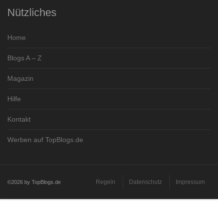
Nützliches
Home
Blogs A – Z
Magazin
Hilfe
Kontakt
Werben auf TopBlogs.de
Regeln
Datenschutz
Impressum
©2026 by TopBlogs.de