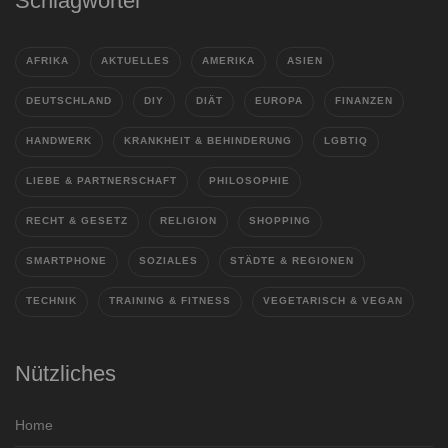
Schlagwörter
AFRIKA
AKTUELLES
AMERIKA
ASIEN
DEUTSCHLAND
DIY
DIÄT
EUROPA
FINANZEN
HANDWERK
KRANKHEIT & BEHINDERUNG
LGBTIQ
LIEBE & PARTNERSCHAFT
PHILOSOPHIE
RECHT & GESETZ
RELIGION
SHOPPING
SMARTPHONE
SOZIALES
STÄDTE & REGIONEN
TECHNIK
TRAINING & FITNESS
VEGETARISCH & VEGAN
Nützliches
Home