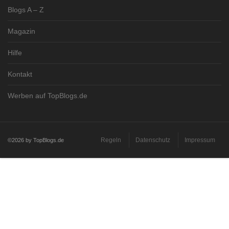
Blogs A – Z
Magazin
Hilfe
Kontakt
Werben auf TopBlogs.de
Regeln
Datenschutz
Impressum
©2026 by TopBlogs.de