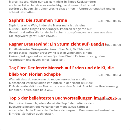
Marcel ist tot. Nicht nur das geht nicht in Timos Kopf, sondern
auch die Tatsache, dass er verdächtigt wird, seinen Ex-Freund
getötet zu haben. Seit einer Woche sitzt er nun in Untersuchungshaft und es
scheint, als hätte...
Saphrit: Die stummen Türme
06.08.2026 08:16
Saphrit ist eine Welt, in der die Natur mehr ist als eine
Kulisse. Flüsse tragen Erinnerungen, Pflanzen reagieren auf
Gewalt und selbst die Landschaft scheint zu spüren, wenn etwas aus dem
Gleichgewicht gerät. Doch etwas...
Ragnar Brausewind: Ein Sturm zieht auf (Band 1)
06.08.2026 06:00
Ein illustriertes Wikingerabenteuer über Mut, Gefühle und
innere Stärke. Ragnar Brausewind lebt in Windhafen, einem
kleinen, Wikingerdorf zwischen Fjord und Wald. Er träumt von großen
Abenteuern und davon, eines Tages so...
Tag Eins: Der letzte Mensch auf Erden und die KI, die
blieb von Florian Schepke
05.08.2026 08:04
Was würdest du tun, wenn du morgen erwachst und die
Menschheit verschwunden ist? Mitten in der Nacht reißt die
KI-Assistentin Veā ihren Nutzer Lars aus dem Schlaf. Erst hält er ihre Warnung
für einen Fehler, doch bald wi...
Top 5 der beliebtesten Buchvorstellungen im Juli 2026
04.08.2026 13:00
Hier präsentiere ich jeden Monat die Top 5 der beliebtesten
Buchvorstellungen des vergangenen Monats.Aus Fairness
unterteile ich die Charts der Buchvorstellungen in Premium- und kostenlose
Einträge. So haben auch letzter...