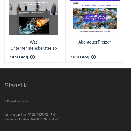
Was
AbenteuerFreizeit
Unternehmensberater so
alles machen
Zum Blog
Zum Blog
Statistik
7 Benutzer
online
Letztes Update: 02.08.2026 00:45:01
Nächstes Update: 09.08.2026 00:45:01