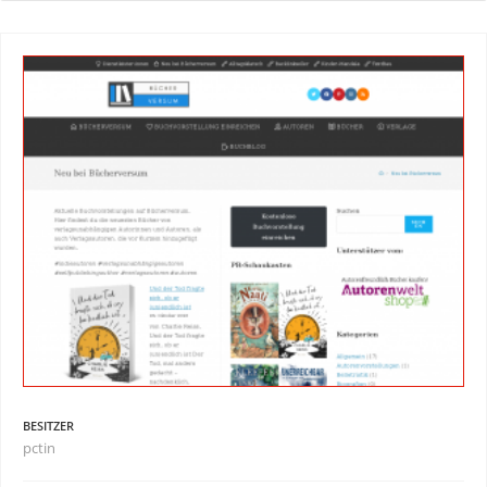
BESITZER
pctin