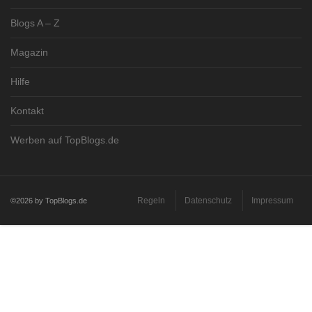
Blogs A – Z
Magazin
Hilfe
Kontakt
Werben auf TopBlogs.de
Regeln
Datenschutz
Impressum
©2026 by TopBlogs.de