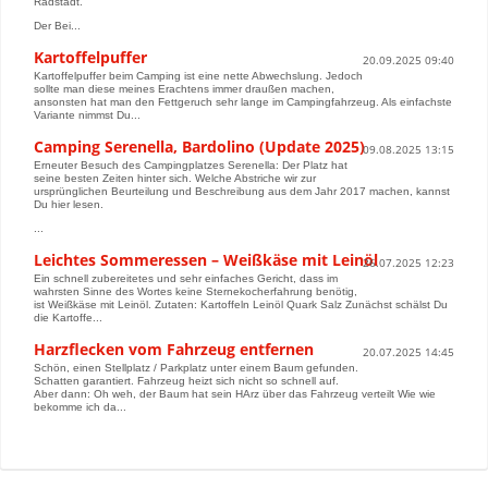
Radstadt.
Der Bei...
Kartoffelpuffer
20.09.2025 09:40
Kartoffelpuffer beim Camping ist eine nette Abwechslung. Jedoch
sollte man diese meines Erachtens immer draußen machen,
ansonsten hat man den Fettgeruch sehr lange im Campingfahrzeug. Als einfachste
Variante nimmst Du...
Camping Serenella, Bardolino (Update 2025)
09.08.2025 13:15
Erneuter Besuch des Campingplatzes Serenella: Der Platz hat
seine besten Zeiten hinter sich. Welche Abstriche wir zur
ursprünglichen Beurteilung und Beschreibung aus dem Jahr 2017 machen, kannst
Du hier lesen.
...
Leichtes Sommeressen – Weißkäse mit Leinöl
26.07.2025 12:23
Ein schnell zubereitetes und sehr einfaches Gericht, dass im
wahrsten Sinne des Wortes keine Sternekocherfahrung benötig,
ist Weißkäse mit Leinöl. Zutaten: Kartoffeln Leinöl Quark Salz Zunächst schälst Du
die Kartoffe...
Harzflecken vom Fahrzeug entfernen
20.07.2025 14:45
Schön, einen Stellplatz / Parkplatz unter einem Baum gefunden.
Schatten garantiert. Fahrzeug heizt sich nicht so schnell auf.
Aber dann: Oh weh, der Baum hat sein HArz über das Fahrzeug verteilt Wie wie
bekomme ich da...