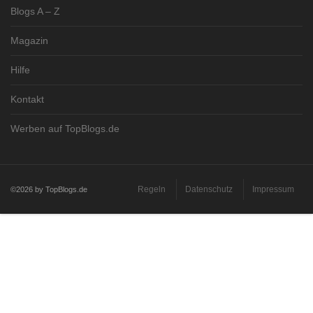
Blogs A – Z
Magazin
Hilfe
Kontakt
Werben auf TopBlogs.de
Regeln
Datenschutz
Impressum
©2026 by TopBlogs.de