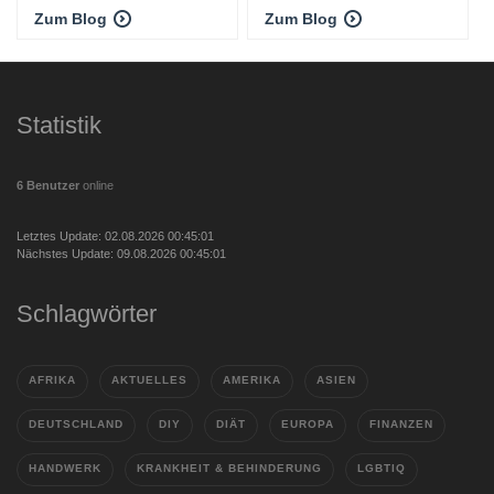
Zum Blog
Zum Blog
Statistik
6 Benutzer
online
Letztes Update: 02.08.2026 00:45:01
Nächstes Update: 09.08.2026 00:45:01
Schlagwörter
AFRIKA
AKTUELLES
AMERIKA
ASIEN
DEUTSCHLAND
DIY
DIÄT
EUROPA
FINANZEN
HANDWERK
KRANKHEIT & BEHINDERUNG
LGBTIQ