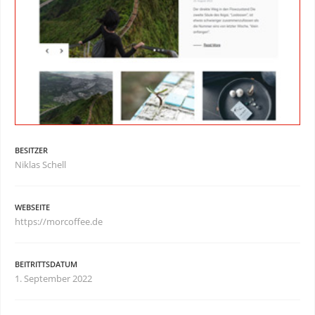
BESITZER
Niklas Schell
WEBSEITE
https://morcoffee.de
BEITRITTSDATUM
1. September 2022