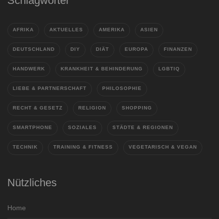
Schlagwörter
AFRIKA
AKTUELLES
AMERIKA
ASIEN
DEUTSCHLAND
DIY
DIÄT
EUROPA
FINANZEN
HANDWERK
KRANKHEIT & BEHINDERUNG
LGBTIQ
LIEBE & PARTNERSCHAFT
PHILOSOPHIE
RECHT & GESETZ
RELIGION
SHOPPING
SMARTPHONE
SOZIALES
STÄDTE & REGIONEN
TECHNIK
TRAINING & FITNESS
VEGETARISCH & VEGAN
Nützliches
Home