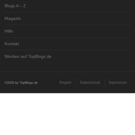
Blogs A – Z
Magazin
Hilfe
Kontakt
Werben auf TopBlogs.de
Regeln
Datenschutz
Impressum
©2026 by TopBlogs.de