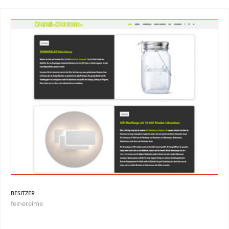
BESITZER
feinereime