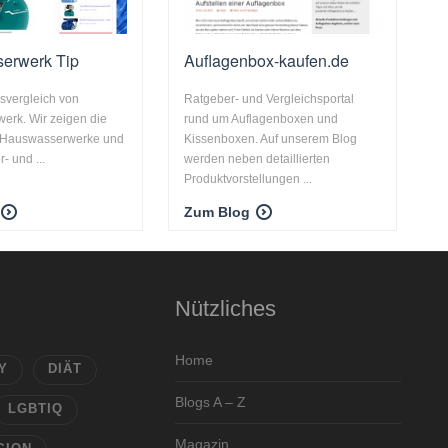
erwerk Tip
Auflagenbox-kaufen.de
isvergleich von
Ratgeber- und Vergleichsportal
erk. Wir zeigen die
rund um Auflagenboxen und
n Hauswasserwerke und
Kissenboxen. Auf unserem Blog
- und ...
werden neben detaillierten
Produktvorstellungen ...
Zum Blog
Nützliches
Home
Y
DIÄT
Blogs A – Z
LGBTIQ
Magazin