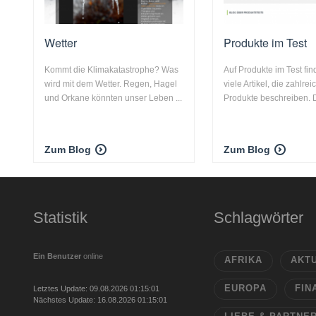
Wetter
Produkte im Test
Kommt die Klimakatastrophe? Was
Auf Produkte im Test fi
wird mit dem Wetter. Regen, Hagel
viele Artikel, die zahlre
und Orkane könnten unser Leben ...
Produkte beschreiben. Die
Zum Blog
Zum Blog
Statistik
Schlagwörter
Ein Benutzer
online
AFRIKA
AKT
EUROPA
FIN
Letztes Update: 09.08.2026 01:15:01
Nächstes Update: 16.08.2026 01:15:01