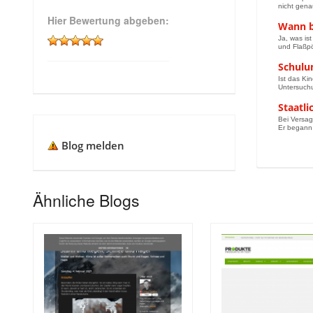
nicht genau
Hier Bewertung abgeben:
Wann b
Ja, was is
und Flaßpö
Schulu
Ist das Ki
Untersuchu
Staatli
Bei Versag
Er begann 
Blog melden
Ähnliche Blogs