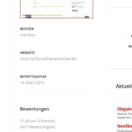
BESITZER
martkiss
Be
WEBSEITE
http://philosophie-werkstatt.de/
BEITRITTSDATUM
14. März 2014
Aktue
Bewertungen
Illega
Welche Fra
Asylrechts
21,00 von 5 Stern(e),
Neolib
bei 1 Bewertung(en)
Philosophi