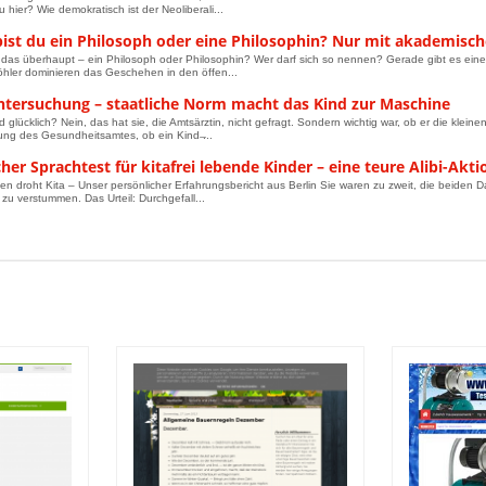
 hier? Wie demokratisch ist der Neoliberali...
ist du ein Philosoph oder eine Philosophin? Nur mit akademisc
t das überhaupt – ein Philosoph oder Philosophin? Wer darf sich so nennen? Gerade gibt es eine
hler dominieren das Geschehen in den öffen...
ntersuchung – staatliche Norm macht das Kind zur Maschine
nd glücklich? Nein, das hat sie, die Amtsärztin, nicht gefragt. Sondern wichtig war, ob er die kle
ng des Gesundheitsamtes, ob ein Kind ̶...
cher Sprachtest für kitafrei lebende Kinder – eine teure Alibi-Akti
en droht Kita – Unser persönlicher Erfahrungsbericht aus Berlin Sie waren zu zweit, die beiden
zu verstummen. Das Urteil: Durchgefall...