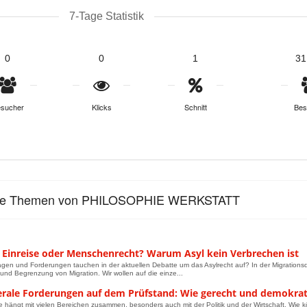
7-Tage Statistik
0
0
1
31
sucher
Klicks
Schnitt
Bes
lle Themen von PHILOSOPHIE WERKSTATT
le Einreise oder Menschenrecht? Warum Asyl kein Verbrechen ist
gen und Forderungen tauchen in der aktuellen Debatte um das Asylrecht auf? In der Migrations
 und Begrenzung von Migration. Wir wollen auf die einze...
erale Forderungen auf dem Prüfstand: Wie gerecht und demokratis
e hängt mit vielen Bereichen zusammen, besonders auch mit der Politik und der Wirtschaft. Wie