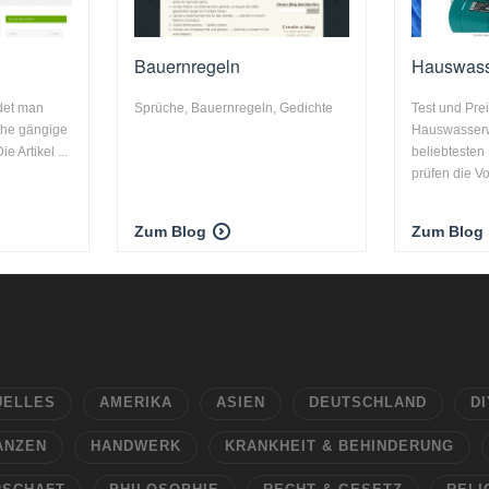
Bauernregeln
Hauswass
ndet man
Sprüche, Bauernregeln, Gedichte
Test und Pre
iche gängige
Hauswasserw
 Artikel ...
beliebteste
prüfen die Vor
Zum Blog
Zum Blog
UELLES
AMERIKA
ASIEN
DEUTSCHLAND
DI
ANZEN
HANDWERK
KRANKHEIT & BEHINDERUNG