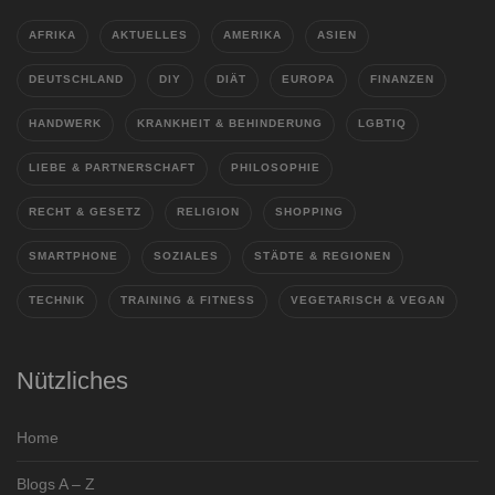
AFRIKA
AKTUELLES
AMERIKA
ASIEN
DEUTSCHLAND
DIY
DIÄT
EUROPA
FINANZEN
HANDWERK
KRANKHEIT & BEHINDERUNG
LGBTIQ
LIEBE & PARTNERSCHAFT
PHILOSOPHIE
RECHT & GESETZ
RELIGION
SHOPPING
SMARTPHONE
SOZIALES
STÄDTE & REGIONEN
TECHNIK
TRAINING & FITNESS
VEGETARISCH & VEGAN
Nützliches
Home
Blogs A – Z