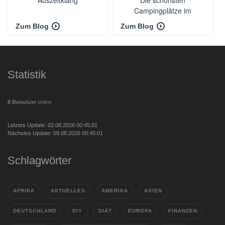
Campingplätze im
Odenwald ~ Camping im
Zum Blog
Zum Blog
Odenwald
Statistik
8 Benutzer
online
Letztes Update: 02.08.2026 00:45:01
Nächstes Update: 09.08.2026 00:45:01
Schlagwörter
AFRIKA
AKTUELLES
AMERIKA
ASIEN
DEUTSCHLAND
DIY
DIÄT
EUROPA
FINANZEN