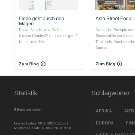
Liebe geht durch den
Asia Street Food
Magen
Du weißt nicht, was Du heute
Asiatische Rezepte aus
kochen könntest? Und wie es geht?
Strassenküchen Vietna
Komm 'rein, hier ...
Thailands, Kambodscha
Burmas
Zum Blog
Zum Blog
Statistik
Schlagwörter
8 Benutzer
online
AFRIKA
AKT
EUROPA
FIN
Letztes Update: 09.08.2026 01:15:01
Nächstes Update: 16.08.2026 01:15:01