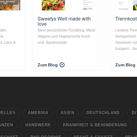
Sweetys Welt made with
Trennkos
love
 den
Mein persönlicher Foodblog: Meist
Leckere Tren
ms,
Vegane und Vegetarische Koch-
Gelegenheit
s, Laos &
und- Backrezepte
Gewissen sc
hungern - das
Zum Blog
Zum Blog
UELLES
AMERIKA
ASIEN
DEUTSCHLAND
DI
ANZEN
HANDWERK
KRANKHEIT & BEHINDERUNG