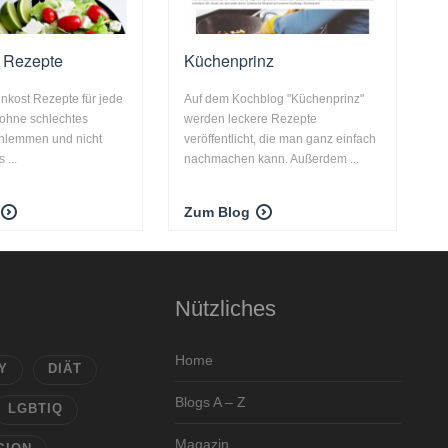
t Rezepte
Küchenprinz
nkost Rezepte für jede
Auf dem Kochblog "Küchenprinz"
 ohne schlechtes
werden leckere Rezepte
hlemmen und nicht
veröffentlicht, die man ganz einfach
 ...
nachmachen kann. Außerdem ...
Zum Blog
Nützliches
Home
Y
DIÄT
Blogs A – Z
LGBTIQ
Magazin