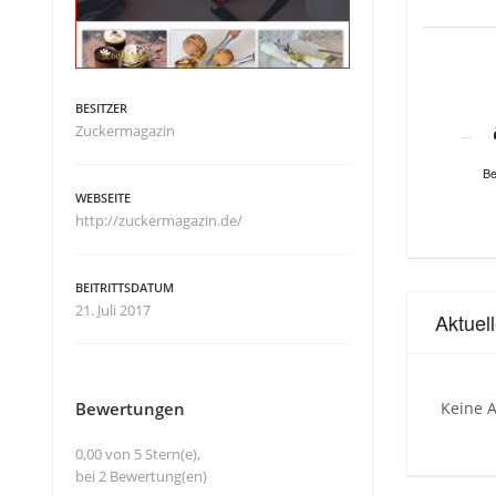
BESITZER
Zuckermagazin
Be
WEBSEITE
http://zuckermagazin.de/
BEITRITTSDATUM
21. Juli 2017
Aktuel
Bewertungen
Keine A
0,00 von 5 Stern(e),
bei 2 Bewertung(en)