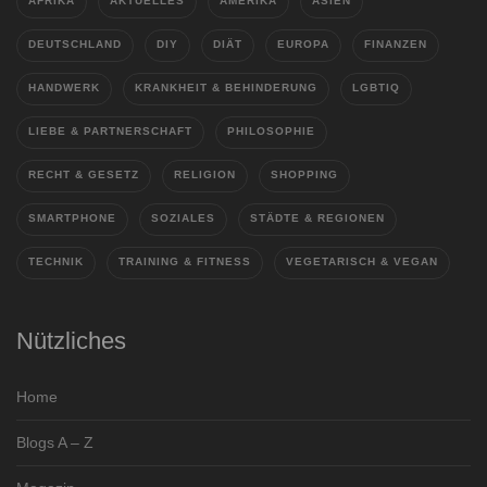
AFRIKA
AKTUELLES
AMERIKA
ASIEN
DEUTSCHLAND
DIY
DIÄT
EUROPA
FINANZEN
HANDWERK
KRANKHEIT & BEHINDERUNG
LGBTIQ
LIEBE & PARTNERSCHAFT
PHILOSOPHIE
RECHT & GESETZ
RELIGION
SHOPPING
SMARTPHONE
SOZIALES
STÄDTE & REGIONEN
TECHNIK
TRAINING & FITNESS
VEGETARISCH & VEGAN
Nützliches
Home
Blogs A – Z