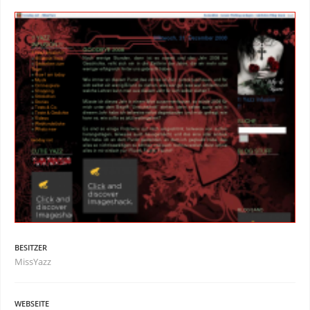
BESITZER
MissYazz
WEBSEITE