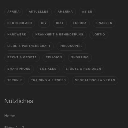
AFRIKA
AKTUELLES
AMERIKA
ASIEN
DEUTSCHLAND
DIY
DIÄT
EUROPA
FINANZEN
HANDWERK
KRANKHEIT & BEHINDERUNG
LGBTIQ
LIEBE & PARTNERSCHAFT
PHILOSOPHIE
RECHT & GESETZ
RELIGION
SHOPPING
SMARTPHONE
SOZIALES
STÄDTE & REGIONEN
TECHNIK
TRAINING & FITNESS
VEGETARISCH & VEGAN
Nützliches
Home
Blogs A – Z