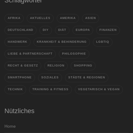
Schlagwörter
AFRIKA
AKTUELLES
AMERIKA
ASIEN
DEUTSCHLAND
DIY
DIÄT
EUROPA
FINANZEN
HANDWERK
KRANKHEIT & BEHINDERUNG
LGBTIQ
LIEBE & PARTNERSCHAFT
PHILOSOPHIE
RECHT & GESETZ
RELIGION
SHOPPING
SMARTPHONE
SOZIALES
STÄDTE & REGIONEN
TECHNIK
TRAINING & FITNESS
VEGETARISCH & VEGAN
Nützliches
Home