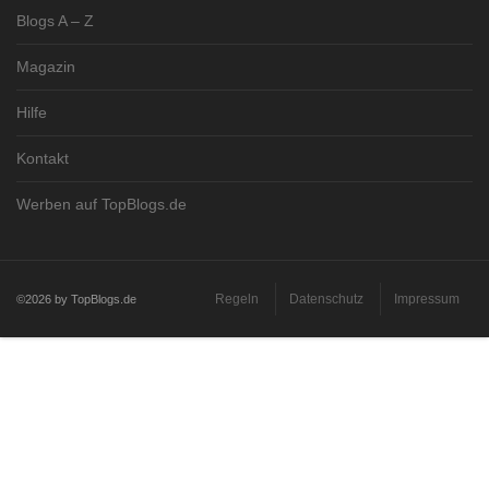
Blogs A – Z
Magazin
Hilfe
Kontakt
Werben auf TopBlogs.de
Regeln
Datenschutz
Impressum
©2026 by TopBlogs.de