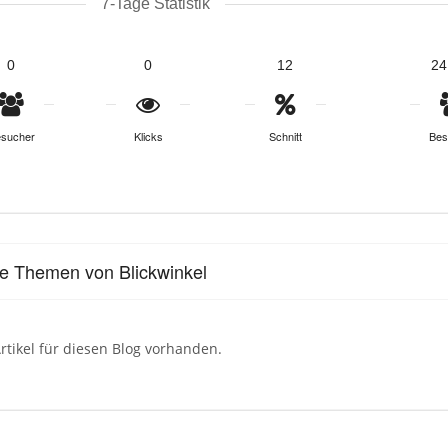
7-Tage Statistik
0
0
12
24
sucher
Klicks
Schnitt
Bes
le Themen von Blickwinkel
rtikel für diesen Blog vorhanden.