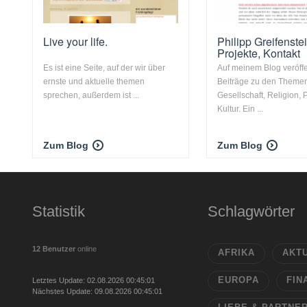
Live your life.
Philipp Greifenstei
Projekte, Kontakt
Es ist eine Seite, auf der wir über
Auf meinem Blog veröffe
ernste und aktuelle themen
Beiträge zu den Theme
sprechen, außerdem ist ...
Gesellschaft, Religion, P
Kultur. Ein ...
Zum Blog
Zum Blog
Statistik
Schlagwörter
12 Benutzer
online
AFRIKA
AKT
EUROPA
FIN
Letztes Update: 02.08.2026 00:45:01
Nächstes Update: 09.08.2026 00:45:01