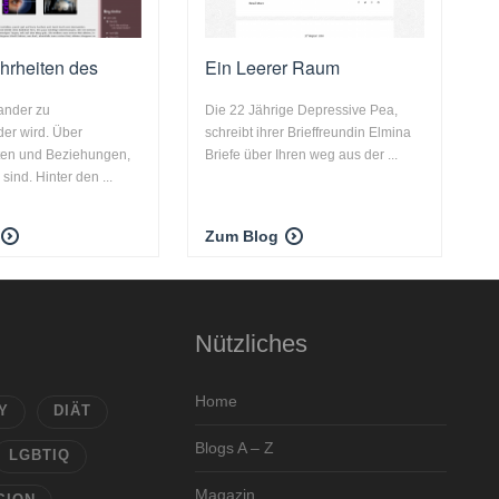
ahrheiten des
Ein Leerer Raum
ander zu
Die 22 Jährige Depressive Pea,
er wird. Über
schreibt ihrer Brieffreundin Elmina
ten und Beziehungen,
Briefe über Ihren weg aus der ...
 sind. Hinter den ...
Zum Blog
Nützliches
Home
Y
DIÄT
Blogs A – Z
LGBTIQ
Magazin