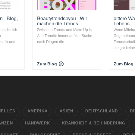
n - Blog,
Beautytrends4you - Wir
bittere W
machen die Trends
Lebens
ntliche ich
Zwischen Trends und Make Up ist
Wenn Mitein
n
Ane Trendie immer auf der Suche
Gegeneinand
olitik und
nach Dingen die ...
Freundschaf
die gar keine
Zum Blog
Zum Blog
UELLES
AMERIKA
ASIEN
DEUTSCHLAND
DI
ANZEN
HANDWERK
KRANKHEIT & BEHINDERUNG