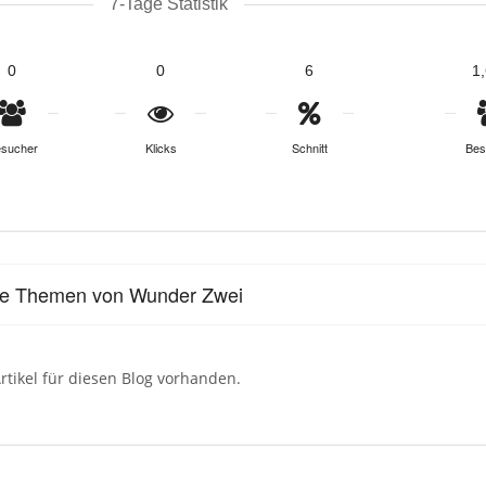
7-Tage Statistik
0
0
6
1
sucher
Klicks
Schnitt
Bes
le Themen von Wunder Zwei
rtikel für diesen Blog vorhanden.