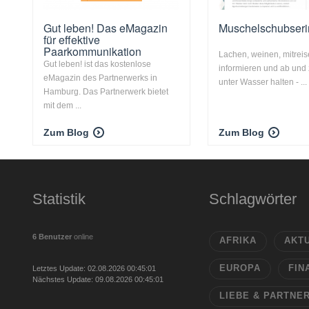
Gut leben! Das eMagazin
Muschelschubseri
für effektive
Paarkommunikation
Lachen, weinen, mitreis
Gut leben! ist das kostenlose
informieren und ab und
eMagazin des Partnerwerks in
unter Wasser halten - ...
Hamburg. Das Partnerwerk bietet
mit dem ...
Zum Blog
Zum Blog
Statistik
Schlagwörter
6 Benutzer
online
AFRIKA
AKT
EUROPA
FIN
Letztes Update: 02.08.2026 00:45:01
Nächstes Update: 09.08.2026 00:45:01
LIEBE & PARTNE