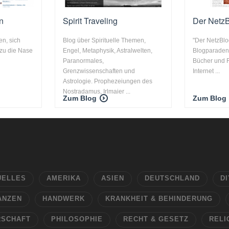
n
Spirit Traveling
Der Netz
en, sich
Blog über Spirituelle Themen,
"Der NetzBlo
 zu die Nase
Engel, Metaphysik, Astralwelten,
Blogparaden 
Paranormales,
Bücher und F
Grenzwissenschaften und
Internet ...
Astrologie. Prophezeiungen des
Nostradamus, Irlmaier ...
Zum Blog
Zum Blog
UELLES
AMERIKA
ASIEN
DEUTSCHLAND
DI
ANZEN
HANDWERK
KRANKHEIT & BEHINDERUNG
RSCHAFT
PHILOSOPHIE
RECHT & GESETZ
RELI