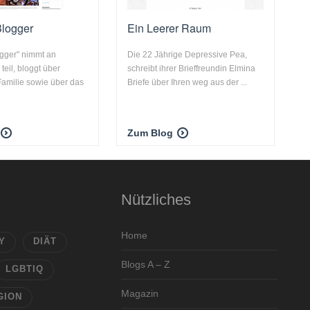
Blogger
Ein Leerer Raum
gger" nimmt an
Die 22 Jährige Depressive Pea,
teil, bloggt über
schreibt ihrer Brieffreundin Elmina
amilie sowie über das
Briefe über Ihren weg aus der ...
Zum Blog
Nützliches
Home
Y
DIÄT
Blogs A – Z
LGBTIQ
Magazin
GION